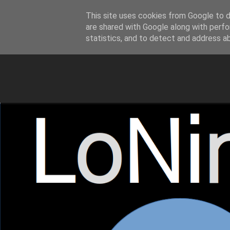
This site uses cookies from Google to de
LoNinja.gr
are shared with Google along with perfo
statistics, and to detect and address a