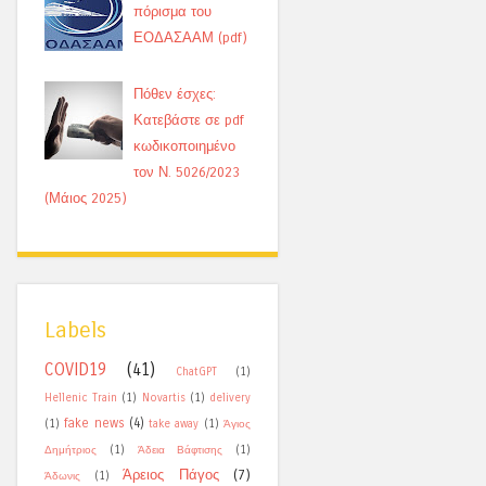
πόρισμα του
ΕΟΔΑΣΑΑΜ (pdf)
Πόθεν έσχες:
Κατεβάστε σε pdf
κωδικοποιημένο
τον Ν. 5026/2023
(Μάιος 2025)
Labels
COVID19
(41)
ChatGPT
(1)
Hellenic Train
(1)
Novartis
(1)
delivery
fake news
(4)
(1)
take away
(1)
Άγιος
Δημήτριος
(1)
Άδεια Βάφτισης
(1)
Άρειος Πάγος
(7)
Άδωνις
(1)