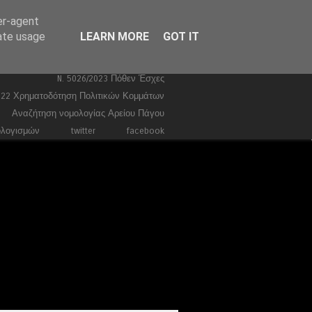
er-agent
Ευρωεκλογές 2024
Stories
rate usage
LEARN MORE
GOT IT
Ποινικά
Τέμπη
Συντάγματα
Κώδικας Ποινικής Δικονομίας 2026
N. 5026/2023 Πόθεν Έσχες
022 Χρηματοδότηση Πολιτικών Κομμάτων
Αναζήτηση νομολογίας Αρείου Πάγου
ολογισμών
twitter
facebook