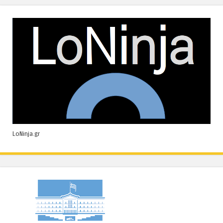
LoNinja.gr