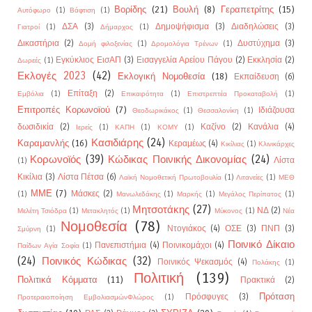
Βορίδης
(21)
Βουλή
(8)
Γεραπετρίτης
(15)
Αυτόφωρο
(1)
Βάφτιση
(1)
ΔΣΑ
(3)
Δημοψήφισμα
(3)
Διαδηλώσεις
(3)
Γιατροί
(1)
Δήμαρχος
(1)
Δικαστήρια
(2)
Δυστύχημα
(3)
Δομή φιλοξενίας
(1)
Δρομολόγια Τρένων
(1)
Εγκύκλιος ΕισΑΠ
(3)
Εισαγγελία Αρείου Πάγου
(2)
Εκκλησία
(2)
Δωρεές
(1)
Εκλογές 2023
(42)
Εκλογική Νομοθεσία
(18)
Εκπαίδευση
(6)
Επίταξη
(2)
Εμβόλια
(1)
Επικαιρότητα
(1)
Επιστρεπτέα Προκαταβολή
(1)
Επιτροπές Κορωνοϊού
(7)
Ιδιάζουσα
Θεοδωρικάκος
(1)
Θεσσαλονίκη
(1)
δωσιδικία
(2)
Καζίνο
(2)
Κανάλια
(4)
Ιερείς
(1)
ΚΑΠΗ
(1)
ΚΟΜΥ
(1)
Κασιδιάρης
(24)
Καραμανλής
(16)
Κεραμέως
(4)
Κικίλιας
(1)
Κλινικάρχες
Κορωνοϊός
(39)
Κώδικας Ποινικής Δικονομίας
(24)
Λίστα
(1)
Κικίλια
(3)
Λίστα Πέτσα
(6)
Λαϊκή Νομοθετική Πρωτοβουλία
(1)
Λιτανείες
(1)
ΜΕΘ
ΜΜΕ
(7)
Μάσκες
(2)
(1)
Μανωλεδάκης
(1)
Μαρκής
(1)
Μεγάλος Περίπατος
(1)
Μητσοτάκης
(27)
ΝΔ
(2)
Μελέτη Τσιόδρα
(1)
Μετακλητός
(1)
Μύκονος
(1)
Νέα
Νομοθεσία
(78)
Ντογιάκος
(4)
ΟΣΕ
(3)
ΠΝΠ
(3)
Σμύρνη
(1)
Ποινικό Δίκαιο
Πανεπιστήμια
(4)
Ποινικομάχοι
(4)
Παίδων Αγία Σοφία
(1)
(24)
Ποινικός Κώδικας
(32)
Ποινικός Ψεκασμός
(4)
Πολάκης
(1)
Πολιτική
(139)
Πολιτικά Κόμματα
(11)
Πρακτικά
(2)
Πρόταση
Πρόσφυγες
(3)
Προτεραιοποίηση ΕμβολιασμώνΦλώρος
(1)