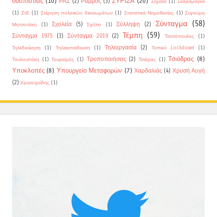
δυσπιστίας
(10)
ΣΥΡΙΖΑ
(20)
ΡΑΣ
(2)
Ράμμος
(3)
Σημαία
(1)
Σκαραμαγκά
(1)
ΣτΕ
(1)
Στέρηση πολιτικών δικαιωμάτων
(1)
Στατιστικά Νομοθεσίας
(1)
Συγνώμη
Σύνταγμα
(58)
Σχολεία
(5)
Σύλληψη
(2)
Μητσοτάκη
(1)
Σχόλιο
(1)
Τέμπη
(59)
Σύνταγμα 1975
(3)
Σύνταγμα 2019
(2)
Τατσόπουλος
(1)
Τηλεεργασία
(2)
Τηλεδιοίκηση
(1)
Τηλεεκπαίδευση
(1)
Τοπικό Lockdown
(1)
Τσιόδρας
(8)
Τροποποιήσεις
(2)
Τουλουπάκη
(1)
Τουρισμός
(1)
Τσιάρας
(1)
Υποκλοπές
(8)
Υπουργείο Μεταφορών
(7)
Χαρδαλιάς
(4)
Χρυσή Αυγή
(2)
Χρυσοχοίδης
(1)