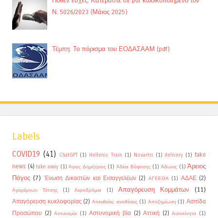
Πόθεν έσχες: Κατεβάστε σε pdf κωδικοποιημένο τον
Ν. 5026/2023 (Μάιος 2025)
Τέμπη: Το πόρισμα του ΕΟΔΑΣΑΑΜ (pdf)
Labels
COVID19
(41)
fake
ChatGPT
(1)
Hellenic Train
(1)
Novartis
(1)
delivery
(1)
Άρειος
news
(4)
take away
(1)
Άγιος Δημήτριος
(1)
Άδεια Βάφτισης
(1)
Άδωνις
(1)
Πάγος
(7)
Ένωση Δικαστών και Εισαγγελέων
(2)
ΑΔΑΕ
(2)
ΑΓΕΕΘΑ
(1)
Απαγόρευση Κομμάτων
(11)
Αγαμέμνων Τάτσης
(1)
Αεροδρόμια
(1)
Απαγόρευση κυκλοφορίας
(2)
Ασπίδα
Απευθείας αναθέσεις
(1)
Αποζημίωση
(1)
Προσώπου
(2)
Αστυνομική βία
(2)
Αττική
(2)
Αστυνομία
(1)
Αυτοκίνητα
(1)