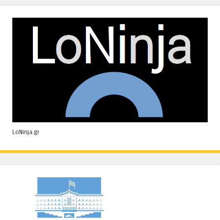
LoNinja.gr