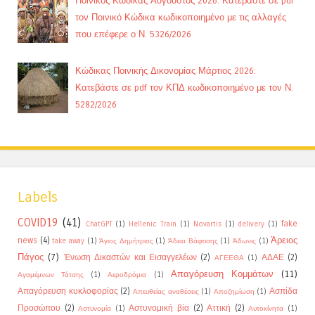
Ποινικός Κώδικας Αύγουστος 2026: Κατεβάστε σε pdf
τον Ποινικό Κώδικα κωδικοποιημένο με τις αλλαγές
που επέφερε ο Ν. 5326/2026
Κώδικας Ποινικής Δικονομίας Μάρτιος 2026:
Κατεβάστε σε pdf τον ΚΠΔ κωδικοποιημένο με τον Ν.
5282/2026
Labels
COVID19
(41)
fake
ChatGPT
(1)
Hellenic Train
(1)
Novartis
(1)
delivery
(1)
Άρειος
news
(4)
take away
(1)
Άγιος Δημήτριος
(1)
Άδεια Βάφτισης
(1)
Άδωνις
(1)
Πάγος
(7)
Ένωση Δικαστών και Εισαγγελέων
(2)
ΑΔΑΕ
(2)
ΑΓΕΕΘΑ
(1)
Απαγόρευση Κομμάτων
(11)
Αγαμέμνων Τάτσης
(1)
Αεροδρόμια
(1)
Απαγόρευση κυκλοφορίας
(2)
Ασπίδα
Απευθείας αναθέσεις
(1)
Αποζημίωση
(1)
Προσώπου
(2)
Αστυνομική βία
(2)
Αττική
(2)
Αστυνομία
(1)
Αυτοκίνητα
(1)