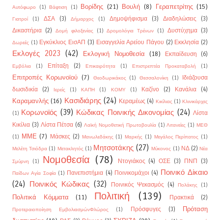
Βορίδης
(21)
Βουλή
(8)
Γεραπετρίτης
(15)
Αυτόφωρο
(1)
Βάφτιση
(1)
ΔΣΑ
(3)
Δημοψήφισμα
(3)
Διαδηλώσεις
(3)
Γιατροί
(1)
Δήμαρχος
(1)
Δικαστήρια
(2)
Δυστύχημα
(3)
Δομή φιλοξενίας
(1)
Δρομολόγια Τρένων
(1)
Εγκύκλιος ΕισΑΠ
(3)
Εισαγγελία Αρείου Πάγου
(2)
Εκκλησία
(2)
Δωρεές
(1)
Εκλογές 2023
(42)
Εκλογική Νομοθεσία
(18)
Εκπαίδευση
(6)
Επίταξη
(2)
Εμβόλια
(1)
Επικαιρότητα
(1)
Επιστρεπτέα Προκαταβολή
(1)
Επιτροπές Κορωνοϊού
(7)
Ιδιάζουσα
Θεοδωρικάκος
(1)
Θεσσαλονίκη
(1)
δωσιδικία
(2)
Καζίνο
(2)
Κανάλια
(4)
Ιερείς
(1)
ΚΑΠΗ
(1)
ΚΟΜΥ
(1)
Κασιδιάρης
(24)
Καραμανλής
(16)
Κεραμέως
(4)
Κικίλιας
(1)
Κλινικάρχες
Κορωνοϊός
(39)
Κώδικας Ποινικής Δικονομίας
(24)
Λίστα
(1)
Κικίλια
(3)
Λίστα Πέτσα
(6)
Λαϊκή Νομοθετική Πρωτοβουλία
(1)
Λιτανείες
(1)
ΜΕΘ
ΜΜΕ
(7)
Μάσκες
(2)
(1)
Μανωλεδάκης
(1)
Μαρκής
(1)
Μεγάλος Περίπατος
(1)
Μητσοτάκης
(27)
ΝΔ
(2)
Μελέτη Τσιόδρα
(1)
Μετακλητός
(1)
Μύκονος
(1)
Νέα
Νομοθεσία
(78)
Ντογιάκος
(4)
ΟΣΕ
(3)
ΠΝΠ
(3)
Σμύρνη
(1)
Ποινικό Δίκαιο
Πανεπιστήμια
(4)
Ποινικομάχοι
(4)
Παίδων Αγία Σοφία
(1)
(24)
Ποινικός Κώδικας
(32)
Ποινικός Ψεκασμός
(4)
Πολάκης
(1)
Πολιτική
(139)
Πολιτικά Κόμματα
(11)
Πρακτικά
(2)
Πρόταση
Πρόσφυγες
(3)
Προτεραιοποίηση ΕμβολιασμώνΦλώρος
(1)