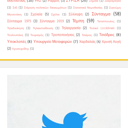
δυσπιστίας
(10)
ΣΥΡΙΖΑ
(20)
ΡΑΣ
(2)
Ράμμος
(3)
Σημαία
(1)
Σκαραμαγκά
(1)
ΣτΕ
(1)
Στέρηση πολιτικών δικαιωμάτων
(1)
Στατιστικά Νομοθεσίας
(1)
Συγνώμη
Σύνταγμα
(58)
Σχολεία
(5)
Σύλληψη
(2)
Μητσοτάκη
(1)
Σχόλιο
(1)
Τέμπη
(59)
Σύνταγμα 1975
(3)
Σύνταγμα 2019
(2)
Τατσόπουλος
(1)
Τηλεεργασία
(2)
Τηλεδιοίκηση
(1)
Τηλεεκπαίδευση
(1)
Τοπικό Lockdown
(1)
Τσιόδρας
(8)
Τροποποιήσεις
(2)
Τουλουπάκη
(1)
Τουρισμός
(1)
Τσιάρας
(1)
Υποκλοπές
(8)
Υπουργείο Μεταφορών
(7)
Χαρδαλιάς
(4)
Χρυσή Αυγή
(2)
Χρυσοχοίδης
(1)