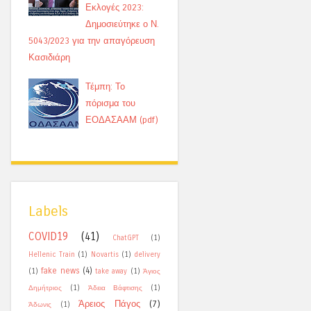
Εκλογές 2023:
Δημοσιεύτηκε ο Ν.
5043/2023 για την απαγόρευση
Κασιδιάρη
Τέμπη: Το
πόρισμα του
ΕΟΔΑΣΑΑΜ (pdf)
Labels
COVID19
(41)
ChatGPT
(1)
Hellenic Train
(1)
Novartis
(1)
delivery
fake news
(4)
(1)
take away
(1)
Άγιος
Δημήτριος
(1)
Άδεια Βάφτισης
(1)
Άρειος Πάγος
(7)
Άδωνις
(1)