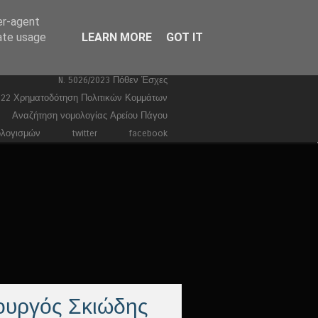
er-agent
Ευρωεκλογές 2024
Stories
rate usage
LEARN MORE
GOT IT
Ποινικά
Τέμπη
Συντάγματα
Κώδικας Ποινικής Δικονομίας 2026
N. 5026/2023 Πόθεν Έσχες
022 Χρηματοδότηση Πολιτικών Κομμάτων
Αναζήτηση νομολογίας Αρείου Πάγου
ολογισμών
twitter
facebook
ουργός Σκιώδης