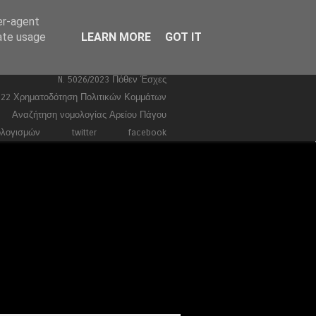
er-agent
Ευρωεκλογές 2024
Stories
rate usage
LEARN MORE
GOT IT
Ποινικά
Τέμπη
Συντάγματα
Κώδικας Ποινικής Δικονομίας 2026
N. 5026/2023 Πόθεν Έσχες
022 Χρηματοδότηση Πολιτικών Κομμάτων
Αναζήτηση νομολογίας Αρείου Πάγου
ολογισμών
twitter
facebook