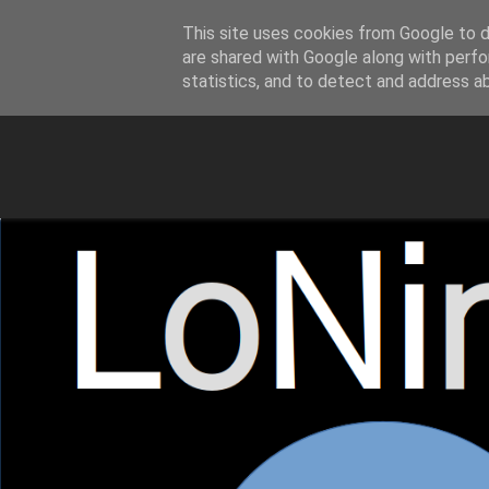
This site uses cookies from Google to de
LoNinja.gr
are shared with Google along with perfo
statistics, and to detect and address a