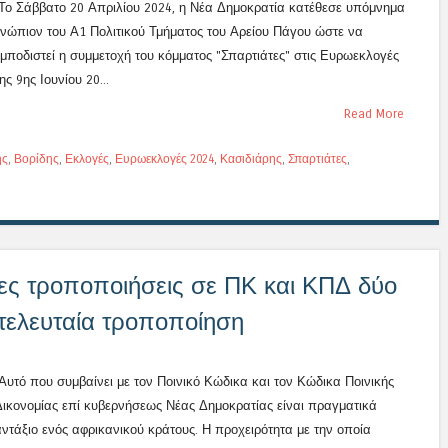
Το Σάββατο 20 Απριλίου 2024, η Νέα Δημοκρατία κατέθεσε υπόμνημα
ενώπιον του Α1 Πολιτικού Τμήματος του Αρείου Πάγου ώστε να
εμποδιστεί η συμμετοχή του κόμματος "Σπαρτιάτες" στις Ευρωεκλογές
ης 9ης Ιουνίου 20...
Read More
ης
,
Βορίδης
,
Εκλογές
,
Ευρωεκλογές 2024
,
Κασιδιάρης
,
Σπαρτιάτες
,
έες τροποποιήσεις σε ΠΚ και ΚΠΔ δύο
 τελευταία τροποποίηση
Αυτό που συμβαίνει με τον Ποινικό Κώδικα και τον Κώδικα Ποινικής
Δικονομίας επί κυβερνήσεως Νέας Δημοκρατίας είναι πραγματικά
αντάξιο ενός αφρικανικού κράτους. Η προχειρότητα με την οποία