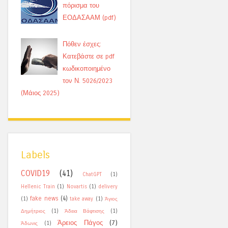
πόρισμα του
ΕΟΔΑΣΑΑΜ (pdf)
Πόθεν έσχες:
Κατεβάστε σε pdf
κωδικοποιημένο
τον Ν. 5026/2023
(Μάιος 2025)
Labels
COVID19
(41)
ChatGPT
(1)
Hellenic Train
(1)
Novartis
(1)
delivery
fake news
(4)
(1)
take away
(1)
Άγιος
Δημήτριος
(1)
Άδεια Βάφτισης
(1)
Άρειος Πάγος
(7)
Άδωνις
(1)