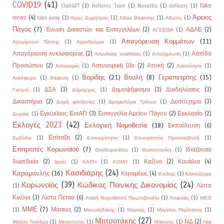
COVID19
(41)
fake
ChatGPT
(1)
Hellenic Train
(1)
Novartis
(1)
delivery
(1)
Άρειος
news
(4)
take away
(1)
Άγιος Δημήτριος
(1)
Άδεια Βάφτισης
(1)
Άδωνις
(1)
Πάγος
(7)
Ένωση Δικαστών και Εισαγγελέων
(2)
ΑΔΑΕ
(2)
ΑΓΕΕΘΑ
(1)
Απαγόρευση Κομμάτων
(11)
Αγαμέμνων Τάτσης
(1)
Αεροδρόμια
(1)
Απαγόρευση κυκλοφορίας
(2)
Ασπίδα
Απευθείας αναθέσεις
(1)
Αποζημίωση
(1)
Προσώπου
(2)
Αστυνομική βία
(2)
Αττική
(2)
Αστυνομία
(1)
Αυτοκίνητα
(1)
Βορίδης
(21)
Βουλή
(8)
Γεραπετρίτης
(15)
Αυτόφωρο
(1)
Βάφτιση
(1)
ΔΣΑ
(3)
Δημοψήφισμα
(3)
Διαδηλώσεις
(3)
Γιατροί
(1)
Δήμαρχος
(1)
Δικαστήρια
(2)
Δυστύχημα
(3)
Δομή φιλοξενίας
(1)
Δρομολόγια Τρένων
(1)
Εγκύκλιος ΕισΑΠ
(3)
Εισαγγελία Αρείου Πάγου
(2)
Εκκλησία
(2)
Δωρεές
(1)
Εκλογές 2023
(42)
Εκλογική Νομοθεσία
(18)
Εκπαίδευση
(6)
Επίταξη
(2)
Εμβόλια
(1)
Επικαιρότητα
(1)
Επιστρεπτέα Προκαταβολή
(1)
Επιτροπές Κορωνοϊού
(7)
Ιδιάζουσα
Θεοδωρικάκος
(1)
Θεσσαλονίκη
(1)
δωσιδικία
(2)
Καζίνο
(2)
Κανάλια
(4)
Ιερείς
(1)
ΚΑΠΗ
(1)
ΚΟΜΥ
(1)
Κασιδιάρης
(24)
Καραμανλής
(16)
Κεραμέως
(4)
Κικίλιας
(1)
Κλινικάρχες
Κορωνοϊός
(39)
Κώδικας Ποινικής Δικονομίας
(24)
Λίστα
(1)
Κικίλια
(3)
Λίστα Πέτσα
(6)
Λαϊκή Νομοθετική Πρωτοβουλία
(1)
Λιτανείες
(1)
ΜΕΘ
ΜΜΕ
(7)
Μάσκες
(2)
(1)
Μανωλεδάκης
(1)
Μαρκής
(1)
Μεγάλος Περίπατος
(1)
Μητσοτάκης
(27)
ΝΔ
(2)
Μελέτη Τσιόδρα
(1)
Μετακλητός
(1)
Μύκονος
(1)
Νέα