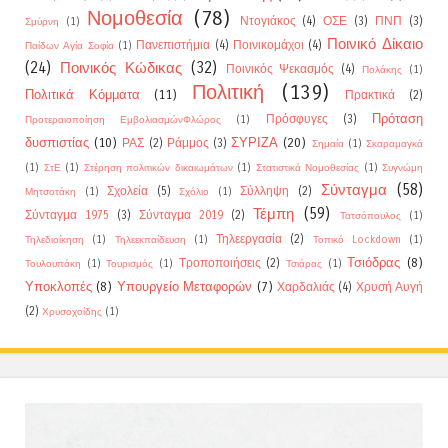
Νομοθεσία
(78)
Ντογιάκος
(4)
ΟΣΕ
(3)
ΠΝΠ
(3)
Σμύρνη
(1)
Ποινικό Δίκαιο
Πανεπιστήμια
(4)
Ποινικομάχοι
(4)
Παίδων Αγία Σοφία
(1)
(24)
Ποινικός Κώδικας
(32)
Ποινικός Ψεκασμός
(4)
Πολάκης
(1)
Πολιτική
(139)
Πολιτικά Κόμματα
(11)
Πρακτικά
(2)
Πρόταση
Πρόσφυγες
(3)
Προτεραιοποίηση ΕμβολιασμώνΦλώρος
(1)
δυσπιστίας
(10)
ΣΥΡΙΖΑ
(20)
ΡΑΣ
(2)
Ράμμος
(3)
Σημαία
(1)
Σκαραμαγκά
(1)
ΣτΕ
(1)
Στέρηση πολιτικών δικαιωμάτων
(1)
Στατιστικά Νομοθεσίας
(1)
Συγνώμη
Σύνταγμα
(58)
Σχολεία
(5)
Σύλληψη
(2)
Μητσοτάκη
(1)
Σχόλιο
(1)
Τέμπη
(59)
Σύνταγμα 1975
(3)
Σύνταγμα 2019
(2)
Τατσόπουλος
(1)
Τηλεεργασία
(2)
Τηλεδιοίκηση
(1)
Τηλεεκπαίδευση
(1)
Τοπικό Lockdown
(1)
Τσιόδρας
(8)
Τροποποιήσεις
(2)
Τουλουπάκη
(1)
Τουρισμός
(1)
Τσιάρας
(1)
Υποκλοπές
(8)
Υπουργείο Μεταφορών
(7)
Χαρδαλιάς
(4)
Χρυσή Αυγή
(2)
Χρυσοχοίδης
(1)