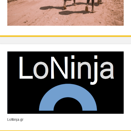
LoNinja.gr