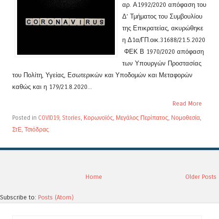
αρ. Α1992/2020 απόφαση του
Δ’ Τμήματος του Συμβουλίου
της Επικρατείας, ακυρώθηκε
η Δ1α/ΓΠ.οικ.31688/21.5.2020
ΦΕΚ Β 1970/2020 απόφαση
των Υπουργών Προστασίας
του Πολίτη, Υγείας, Εσωτερικών και Υποδομών και Μεταφορών
καθώς και η 179/21.8.2020...
Read More
Posted in
COVID19
,
Stories
,
Κορωνοϊός
,
Μεγάλος Περίπατος
,
Νομοθεσία
,
ΣτΕ
,
Τσιόδρας
Home
Older Posts
Subscribe to:
Posts (Atom)