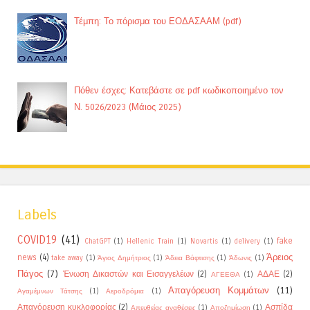
Τέμπη: Το πόρισμα του ΕΟΔΑΣΑΑΜ (pdf)
Πόθεν έσχες: Κατεβάστε σε pdf κωδικοποιημένο τον
Ν. 5026/2023 (Μάιος 2025)
Labels
COVID19
(41)
fake
ChatGPT
(1)
Hellenic Train
(1)
Novartis
(1)
delivery
(1)
Άρειος
news
(4)
take away
(1)
Άγιος Δημήτριος
(1)
Άδεια Βάφτισης
(1)
Άδωνις
(1)
Πάγος
(7)
Ένωση Δικαστών και Εισαγγελέων
(2)
ΑΔΑΕ
(2)
ΑΓΕΕΘΑ
(1)
Απαγόρευση Κομμάτων
(11)
Αγαμέμνων Τάτσης
(1)
Αεροδρόμια
(1)
Απαγόρευση κυκλοφορίας
(2)
Ασπίδα
Απευθείας αναθέσεις
(1)
Αποζημίωση
(1)