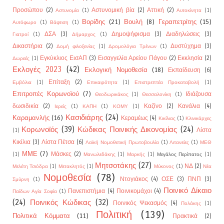
Προσώπου
(2)
Αστυνομική βία
(2)
Αττική
(2)
Αστυνομία
(1)
Αυτοκίνητα
(1)
Βορίδης
(21)
Βουλή
(8)
Γεραπετρίτης
(15)
Αυτόφωρο
(1)
Βάφτιση
(1)
ΔΣΑ
(3)
Δημοψήφισμα
(3)
Διαδηλώσεις
(3)
Γιατροί
(1)
Δήμαρχος
(1)
Δικαστήρια
(2)
Δυστύχημα
(3)
Δομή φιλοξενίας
(1)
Δρομολόγια Τρένων
(1)
Εγκύκλιος ΕισΑΠ
(3)
Εισαγγελία Αρείου Πάγου
(2)
Εκκλησία
(2)
Δωρεές
(1)
Εκλογές 2023
(42)
Εκλογική Νομοθεσία
(18)
Εκπαίδευση
(6)
Επίταξη
(2)
Εμβόλια
(1)
Επικαιρότητα
(1)
Επιστρεπτέα Προκαταβολή
(1)
Επιτροπές Κορωνοϊού
(7)
Ιδιάζουσα
Θεοδωρικάκος
(1)
Θεσσαλονίκη
(1)
δωσιδικία
(2)
Καζίνο
(2)
Κανάλια
(4)
Ιερείς
(1)
ΚΑΠΗ
(1)
ΚΟΜΥ
(1)
Κασιδιάρης
(24)
Καραμανλής
(16)
Κεραμέως
(4)
Κικίλιας
(1)
Κλινικάρχες
Κορωνοϊός
(39)
Κώδικας Ποινικής Δικονομίας
(24)
Λίστα
(1)
Κικίλια
(3)
Λίστα Πέτσα
(6)
Λαϊκή Νομοθετική Πρωτοβουλία
(1)
Λιτανείες
(1)
ΜΕΘ
ΜΜΕ
(7)
Μάσκες
(2)
(1)
Μανωλεδάκης
(1)
Μαρκής
(1)
Μεγάλος Περίπατος
(1)
Μητσοτάκης
(27)
ΝΔ
(2)
Μελέτη Τσιόδρα
(1)
Μετακλητός
(1)
Μύκονος
(1)
Νέα
Νομοθεσία
(78)
Ντογιάκος
(4)
ΟΣΕ
(3)
ΠΝΠ
(3)
Σμύρνη
(1)
Ποινικό Δίκαιο
Πανεπιστήμια
(4)
Ποινικομάχοι
(4)
Παίδων Αγία Σοφία
(1)
(24)
Ποινικός Κώδικας
(32)
Ποινικός Ψεκασμός
(4)
Πολάκης
(1)
Πολιτική
(139)
Πολιτικά Κόμματα
(11)
Πρακτικά
(2)