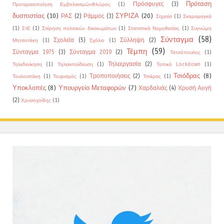
Πρόταση
Πρόσφυγες
(3)
Προτεραιοποίηση ΕμβολιασμώνΦλώρος
(1)
δυσπιστίας
(10)
ΣΥΡΙΖΑ
(20)
ΡΑΣ
(2)
Ράμμος
(3)
Σημαία
(1)
Σκαραμαγκά
(1)
ΣτΕ
(1)
Στέρηση πολιτικών δικαιωμάτων
(1)
Στατιστικά Νομοθεσίας
(1)
Συγνώμη
Σύνταγμα
(58)
Σχολεία
(5)
Σύλληψη
(2)
Μητσοτάκη
(1)
Σχόλιο
(1)
Τέμπη
(59)
Σύνταγμα 1975
(3)
Σύνταγμα 2019
(2)
Τατσόπουλος
(1)
Τηλεεργασία
(2)
Τηλεδιοίκηση
(1)
Τηλεεκπαίδευση
(1)
Τοπικό Lockdown
(1)
Τσιόδρας
(8)
Τροποποιήσεις
(2)
Τουλουπάκη
(1)
Τουρισμός
(1)
Τσιάρας
(1)
Υποκλοπές
(8)
Υπουργείο Μεταφορών
(7)
Χαρδαλιάς
(4)
Χρυσή Αυγή
(2)
Χρυσοχοίδης
(1)