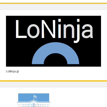
LoNinja.gr