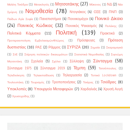
Μητσοτάκης
(27)
ΝΔ
(2)
Μελέτη Τσιόδρα
(1)
Μετακλητός
(1)
Μύκονος
(1)
Νέα
Νομοθεσία
(78)
Ντογιάκος
(4)
ΟΣΕ
(3)
ΠΝΠ
(3)
Σμύρνη
(1)
Ποινικό Δίκαιο
Πανεπιστήμια
(4)
Ποινικομάχοι
(4)
Παίδων Αγία Σοφία
(1)
(24)
Ποινικός Κώδικας
(32)
Ποινικός Ψεκασμός
(4)
Πολάκης
(1)
Πολιτική
(139)
Πολιτικά Κόμματα
(11)
Πρακτικά
(2)
Πρόταση
Πρόσφυγες
(3)
Προτεραιοποίηση ΕμβολιασμώνΦλώρος
(1)
δυσπιστίας
(10)
ΣΥΡΙΖΑ
(20)
ΡΑΣ
(2)
Ράμμος
(3)
Σημαία
(1)
Σκαραμαγκά
(1)
ΣτΕ
(1)
Στέρηση πολιτικών δικαιωμάτων
(1)
Στατιστικά Νομοθεσίας
(1)
Συγνώμη
Σύνταγμα
(58)
Σχολεία
(5)
Σύλληψη
(2)
Μητσοτάκη
(1)
Σχόλιο
(1)
Τέμπη
(59)
Σύνταγμα 1975
(3)
Σύνταγμα 2019
(2)
Τατσόπουλος
(1)
Τηλεεργασία
(2)
Τηλεδιοίκηση
(1)
Τηλεεκπαίδευση
(1)
Τοπικό Lockdown
(1)
Τσιόδρας
(8)
Τροποποιήσεις
(2)
Τουλουπάκη
(1)
Τουρισμός
(1)
Τσιάρας
(1)
Υποκλοπές
(8)
Υπουργείο Μεταφορών
(7)
Χαρδαλιάς
(4)
Χρυσή Αυγή
(2)
Χρυσοχοίδης
(1)