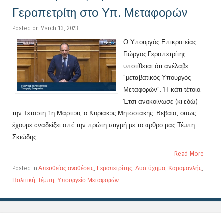
Γεραπετρίτη στο Υπ. Μεταφορών
Posted on March 13, 2023
Ο Υπουργός Επικρατείας
Γιώργος Γεραπετρίτης
υποτίθεται ότι ανέλαβε
"μεταβατικός Υπουργός
Μεταφορών". Ή κάτι τέτοιο.
Έτσι ανακοίνωσε (κι εδώ)
την Τετάρτη 1η Μαρτίου, ο Κυριάκος Μητσοτάκης. Βέβαια, όπως
έχουμε αναδείξει από την πρώτη στιγμή με το άρθρο μας Τέμπη:
Σκιώδης...
Read More
Posted in
Απευθείας αναθέσεις
,
Γεραπετρίτης
,
Δυστύχημα
,
Καραμανλής
,
Πολιτική
,
Τέμπη
,
Υπουργείο Μεταφορών