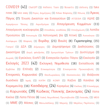
COVID19
(41)
fake
ChatGPT
(1)
Hellenic Train
(1)
Novartis
(1)
delivery
(1)
Άρειος
news
(4)
take away
(1)
Άγιος Δημήτριος
(1)
Άδεια Βάφτισης
(1)
Άδωνις
(1)
Πάγος
(7)
Ένωση Δικαστών και Εισαγγελέων
(2)
ΑΔΑΕ
(2)
ΑΓΕΕΘΑ
(1)
Απαγόρευση Κομμάτων
(11)
Αγαμέμνων Τάτσης
(1)
Αεροδρόμια
(1)
Απαγόρευση κυκλοφορίας
(2)
Ασπίδα
Απευθείας αναθέσεις
(1)
Αποζημίωση
(1)
Προσώπου
(2)
Αστυνομική βία
(2)
Αττική
(2)
Αστυνομία
(1)
Αυτοκίνητα
(1)
Βορίδης
(21)
Βουλή
(8)
Γεραπετρίτης
(15)
Αυτόφωρο
(1)
Βάφτιση
(1)
ΔΣΑ
(3)
Δημοψήφισμα
(3)
Διαδηλώσεις
(3)
Γιατροί
(1)
Δήμαρχος
(1)
Δικαστήρια
(2)
Δυστύχημα
(3)
Δομή φιλοξενίας
(1)
Δρομολόγια Τρένων
(1)
Εγκύκλιος ΕισΑΠ
(3)
Εισαγγελία Αρείου Πάγου
(2)
Εκκλησία
(2)
Δωρεές
(1)
Εκλογές 2023
(42)
Εκλογική Νομοθεσία
(18)
Εκπαίδευση
(6)
Επίταξη
(2)
Εμβόλια
(1)
Επικαιρότητα
(1)
Επιστρεπτέα Προκαταβολή
(1)
Επιτροπές Κορωνοϊού
(7)
Ιδιάζουσα
Θεοδωρικάκος
(1)
Θεσσαλονίκη
(1)
δωσιδικία
(2)
Καζίνο
(2)
Κανάλια
(4)
Ιερείς
(1)
ΚΑΠΗ
(1)
ΚΟΜΥ
(1)
Κασιδιάρης
(24)
Καραμανλής
(16)
Κεραμέως
(4)
Κικίλιας
(1)
Κλινικάρχες
Κορωνοϊός
(39)
Κώδικας Ποινικής Δικονομίας
(24)
Λίστα
(1)
Κικίλια
(3)
Λίστα Πέτσα
(6)
Λαϊκή Νομοθετική Πρωτοβουλία
(1)
Λιτανείες
(1)
ΜΕΘ
ΜΜΕ
(7)
Μάσκες
(2)
(1)
Μανωλεδάκης
(1)
Μαρκής
(1)
Μεγάλος Περίπατος
(1)