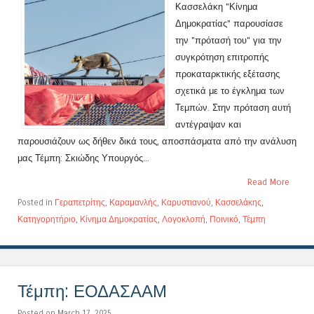
Κασσελάκη "Κίνημα
Δημοκρατίας" παρουσίασε
την "πρότασή του" για την
συγκρότηση επιτροπής
προκαταρκτικής εξέτασης
σχετικά με το έγκλημα των
Τεμπών. Στην πρόταση αυτή
αντέγραψαν και
παρουσιάζουν ως δήθεν δικά τους, αποσπάσματα από την ανάλυση
μας Τέμπη: Σκιώδης Υπουργός...
Read More
Posted in
Γεραπετρίτης
,
Καραμανλής
,
Καρυστιανού
,
Κασσελάκης
,
Κατηγορητήριο
,
Κίνημα Δημοκρατίας
,
Λογοκλοπή
,
Ποινικό
,
Τέμπη
Τέμπη: ΕΟΔΑΣΑΑΜ
Posted on March 17, 2025