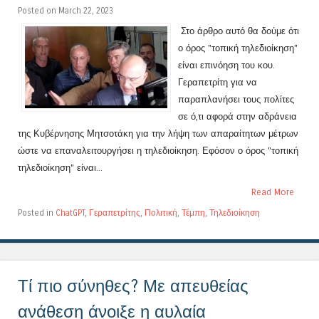
Posted on March 22, 2023
Στο άρθρο αυτό θα δούμε ότι
ο όρος "τοπική τηλεδιοίκηση"
είναι επινόηση του κου.
Γεραπετρίτη για να
παραπλανήσει τους πολίτες
σε ό,τι αφορά στην αδράνεια
της Κυβέρνησης Μητσοτάκη για την λήψη των απαραίτητων μέτρων
ώστε να επαναλειτουργήσει η τηλεδιοίκηση. Εφόσον ο όρος "τοπική
τηλεδιοίκηση" είναι...
Read More
Posted in
ChatGPT
,
Γεραπετρίτης
,
Πολιτική
,
Τέμπη
,
Τηλεδιοίκηση
Τί πιο σύνηθες? Με απευθείας
ανάθεση άνοιξε η αυλαία