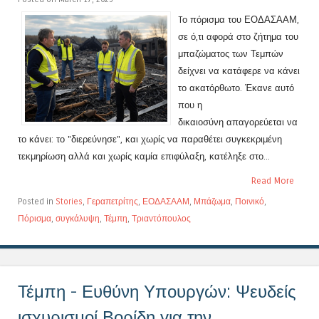
Tο πόρισμα του ΕΟΔΑΣΑΑΜ,
σε ό,τι αφορά στο ζήτημα του
μπαζώματος των Τεμπών
δείχνει να κατάφερε να κάνει
το ακατόρθωτο. Έκανε αυτό
που η
δικαιοσύνη απαγορεύεται να
το κάνει: το "διερεύνησε", και χωρίς να παραθέτει συγκεκριμένη
τεκμηρίωση αλλά και χωρίς καμία επιφύλαξη, κατέληξε στο...
Read More
Posted in
Stories
,
Γεραπετρίτης
,
ΕΟΔΑΣΑΑΜ
,
Μπάζωμα
,
Ποινικό
,
Πόρισμα
,
συγκάλυψη
,
Τέμπη
,
Τριαντόπουλος
Τέμπη - Ευθύνη Υπουργών: Ψευδείς
ισχυρισμοί Βορίδη για την