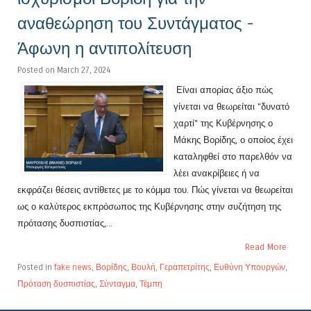
αναθεώρηση του Συντάγματος -
Άφωνη η αντιπολίτευση
Posted on March 27, 2024
Είναι απορίας άξιο πώς
γίνεται να θεωρείται "δυνατό
χαρτί" της Κυβέρνησης ο
Μάκης Βορίδης, ο οποίος έχει
καταληφθεί στο παρελθόν να
λέει ανακρίβειες ή να
εκφράζει θέσεις αντίθετες με το κόμμα του. Πώς γίνεται να θεωρείται
ως ο καλύτερος εκπρόσωπος της Κυβέρνησης στην συζήτηση της
πρότασης δυσπιστίας,...
Read More
Posted in
fake news
,
Βορίδης
,
Βουλή
,
Γεραπετρίτης
,
Ευθύνη Υπουργών
,
Πρόταση δυσπιστίας
,
Σύνταγμα
,
Τέμπη