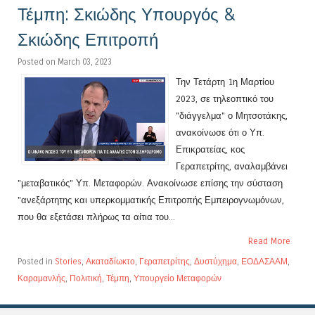
Τέμπη: Σκιώδης Υπουργός &
Σκιώδης Επιτροπή
Posted on March 03, 2023
Την Τετάρτη 1η Μαρτίου
2023, σε τηλεοπτικό του
"διάγγελμα" ο Μητσοτάκης,
ανακοίνωσε ότι ο Υπ.
Επικρατείας, κος
Γεραπετρίτης, αναλαμβάνει
"μεταβατικός" Υπ. Μεταφορών. Ανακοίνωσε επίσης την σύσταση
"ανεξάρτητης και υπερκομματικής Επιτροπής Εμπειρογνωμόνων,
που θα εξετάσει πλήρως τα αίτια του...
Read More
Posted in
Stories
,
Ακαταδίωκτο
,
Γεραπετρίτης
,
Δυστύχημα
,
ΕΟΔΑΣΑΑΜ
,
Καραμανλής
,
Πολιτική
,
Τέμπη
,
Υπουργείο Μεταφορών