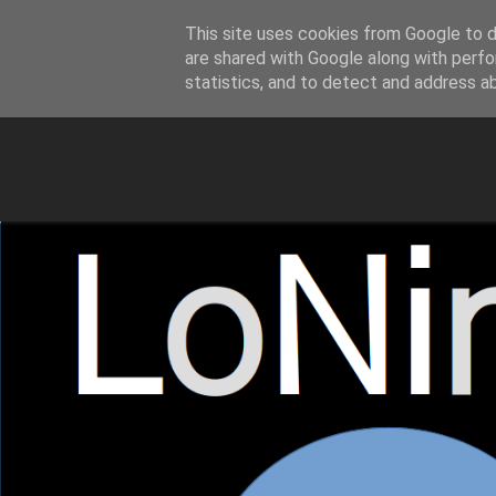
This site uses cookies from Google to de
LoNinja.gr
are shared with Google along with perfo
statistics, and to detect and address a