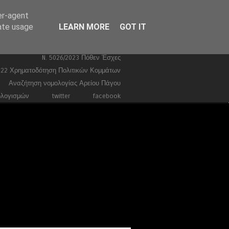
er-agent
Ευρωεκλογές 2024
Stories
rate usage
LEARN MORE
GOT IT
Ποινικά
Τέμπη
Συντάγματα
Κώδικας Ποινικής Δικονομίας 2026
N. 5026/2023 Πόθεν Έσχες
022 Χρηματοδότηση Πολιτικών Κομμάτων
Αναζήτηση νομολογίας Αρείου Πάγου
ολογισμών
twitter
facebook