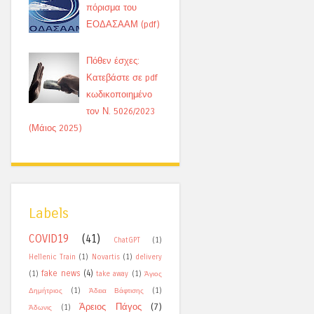
πόρισμα του
ΕΟΔΑΣΑΑΜ (pdf)
Πόθεν έσχες:
Κατεβάστε σε pdf
κωδικοποιημένο
τον Ν. 5026/2023
(Μάιος 2025)
Labels
COVID19
(41)
ChatGPT
(1)
Hellenic Train
(1)
Novartis
(1)
delivery
fake news
(4)
(1)
take away
(1)
Άγιος
Δημήτριος
(1)
Άδεια Βάφτισης
(1)
Άρειος Πάγος
(7)
Άδωνις
(1)