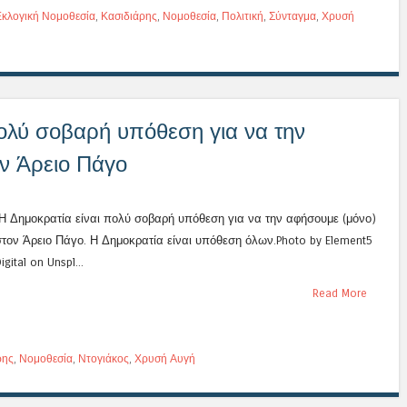
Εκλογική Νομοθεσία
,
Κασιδιάρης
,
Νομοθεσία
,
Πολιτική
,
Σύνταγμα
,
Χρυσή
πολύ σοβαρή υπόθεση για να την
ν Άρειο Πάγο
Η Δημοκρατία είναι πολύ σοβαρή υπόθεση για να την αφήσουμε (μόνο)
στον Άρειο Πάγο. Η Δημοκρατία είναι υπόθεση όλων.Photo by Element5
igital on Unspl...
Read More
ρης
,
Νομοθεσία
,
Ντογιάκος
,
Χρυσή Αυγή