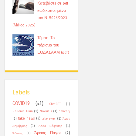
Κατεβάστε σε pdf
κωδικοποιημένο
τον Ν. 5026/2023
(Μάιος 2025)
Τέμπη: Το
πόρισμα του
ΕΟΔΑΣΑΑΜ (pdf)
Labels
COVID19
(41)
ChatGPT
(1)
Hellenic Train
(1)
Novartis
(1)
delivery
fake news
(4)
(1)
take away
(1)
Άγιος
Δημήτριος
(1)
Άδεια Βάφτισης
(1)
Άρειος Πάγος
(7)
Άδωνις
(1)