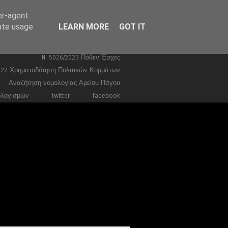
er-agent
Ευρωεκλογές 2024
Stories
rate usage
LEARN MORE
GOT IT
Ποινικά
Τέμπη
Συντάγματα
Κώδικας Ποινικής Δικονομίας 2026
N. 5026/2023 Πόθεν Έσχες
022 Χρηματοδότηση Πολιτικών Κομμάτων
Αναζήτηση νομολογίας Αρείου Πάγου
ολογισμών
twitter
facebook