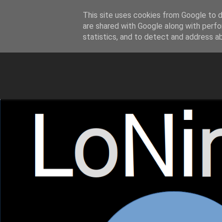
This site uses cookies from Google to de
LoNinja.gr
are shared with Google along with perfo
statistics, and to detect and address a