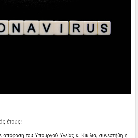
ός έτους!
με απόφαση του Υπουργού Υγείας κ. Κικίλια, συνεστήθη η