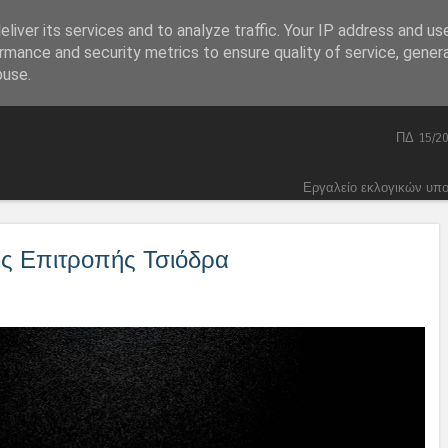
liver its services and to analyze traffic. Your IP address and us
Skip to content
Home
Πολιτική
Menu
rmance and security metrics to ensure quality of service, gene
Συνταγματικά
buse.
Ποινικός Κώδικας 2026
ΠΔ 15/2
Εργαλείο εκλογικών υπ
ης Επιτροπής Τσιόδρα