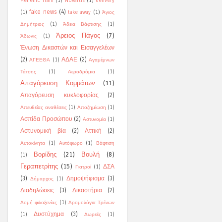
Hellenic Train
(1)
Novartis
(1)
delivery
fake news
(4)
(1)
take away
(1)
Άγιος
Δημήτριος
(1)
Άδεια Βάφτισης
(1)
Άρειος Πάγος
(7)
Άδωνις
(1)
Ένωση Δικαστών και Εισαγγελέων
(2)
ΑΔΑΕ
(2)
ΑΓΕΕΘΑ
(1)
Αγαμέμνων
Τάτσης
(1)
Αεροδρόμια
(1)
Απαγόρευση Κομμάτων
(11)
Απαγόρευση κυκλοφορίας
(2)
Απευθείας αναθέσεις
(1)
Αποζημίωση
(1)
Ασπίδα Προσώπου
(2)
Αστυνομία
(1)
Αστυνομική βία
(2)
Αττική
(2)
Αυτοκίνητα
(1)
Αυτόφωρο
(1)
Βάφτιση
Βορίδης
(21)
Βουλή
(8)
(1)
Γεραπετρίτης
(15)
ΔΣΑ
Γιατροί
(1)
(3)
Δημοψήφισμα
(3)
Δήμαρχος
(1)
Διαδηλώσεις
(3)
Δικαστήρια
(2)
Δομή φιλοξενίας
(1)
Δρομολόγια Τρένων
Δυστύχημα
(3)
(1)
Δωρεές
(1)