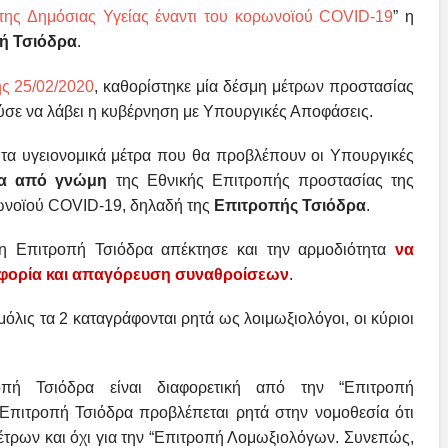
της Δημόσιας Υγείας έναντι του κορωνοϊού COVID-19
” η
ή Τσιόδρα
.
ς 25/02/2020
, καθορίστηκε μία δέσμη μέτρων προστασίας
ύσε να λάβει η κυβέρνηση με Υπουργικές Αποφάσεις.
 τα υγειονομικά μέτρα που θα προβλέπουν οι Υπουργικές
ρα από γνώμη
της Εθνικής Επιτροπής προστασίας της
ρωνοϊού COVID-19, δηλαδή της
Επιτροπής Τσιόδρα
.
 η Επιτροπή Τσιόδρα απέκτησε και την αρμοδιότητα
να
οφορία και απαγόρευση συναθροίσεων
.
όλις τα 2 καταγράφονται ρητά ως λοιμωξιολόγοι, οι κύριοι
οπή Τσιόδρα είναι διαφορετική από την “Επιτροπή
Επιτροπή Τσιόδρα προβλέπεται ρητά στην νομοθεσία ότι
μέτρων και όχι για την “Επιτροπή Λομωξιολόγων. Συνεπώς,