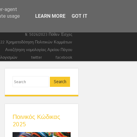
er-agent
Ευρωεκλογές 2024
Stories
rate usage
LEARN MORE
GOT IT
Ποινικά
Τέμπη
Συντάγματα
Κώδικας Ποινικής Δικονομίας 2026
N. 5026/2023 Πόθεν Έσχες
022 Χρηματοδότηση Πολιτικών Κομμάτων
Αναζήτηση νομολογίας Αρείου Πάγου
ολογισμών
twitter
facebook
Search
Ποινικός Κώδικας
2025