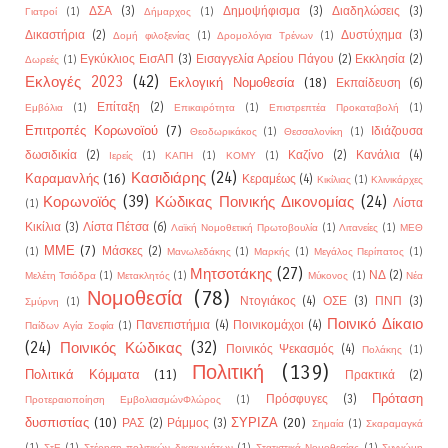
ΔΣΑ
(3)
Δημοψήφισμα
(3)
Διαδηλώσεις
(3)
Γιατροί
(1)
Δήμαρχος
(1)
Δικαστήρια
(2)
Δυστύχημα
(3)
Δομή φιλοξενίας
(1)
Δρομολόγια Τρένων
(1)
Εγκύκλιος ΕισΑΠ
(3)
Εισαγγελία Αρείου Πάγου
(2)
Εκκλησία
(2)
Δωρεές
(1)
Εκλογές 2023
(42)
Εκλογική Νομοθεσία
(18)
Εκπαίδευση
(6)
Επίταξη
(2)
Εμβόλια
(1)
Επικαιρότητα
(1)
Επιστρεπτέα Προκαταβολή
(1)
Επιτροπές Κορωνοϊού
(7)
Ιδιάζουσα
Θεοδωρικάκος
(1)
Θεσσαλονίκη
(1)
δωσιδικία
(2)
Καζίνο
(2)
Κανάλια
(4)
Ιερείς
(1)
ΚΑΠΗ
(1)
ΚΟΜΥ
(1)
Κασιδιάρης
(24)
Καραμανλής
(16)
Κεραμέως
(4)
Κικίλιας
(1)
Κλινικάρχες
Κορωνοϊός
(39)
Κώδικας Ποινικής Δικονομίας
(24)
Λίστα
(1)
Κικίλια
(3)
Λίστα Πέτσα
(6)
Λαϊκή Νομοθετική Πρωτοβουλία
(1)
Λιτανείες
(1)
ΜΕΘ
ΜΜΕ
(7)
Μάσκες
(2)
(1)
Μανωλεδάκης
(1)
Μαρκής
(1)
Μεγάλος Περίπατος
(1)
Μητσοτάκης
(27)
ΝΔ
(2)
Μελέτη Τσιόδρα
(1)
Μετακλητός
(1)
Μύκονος
(1)
Νέα
Νομοθεσία
(78)
Ντογιάκος
(4)
ΟΣΕ
(3)
ΠΝΠ
(3)
Σμύρνη
(1)
Ποινικό Δίκαιο
Πανεπιστήμια
(4)
Ποινικομάχοι
(4)
Παίδων Αγία Σοφία
(1)
(24)
Ποινικός Κώδικας
(32)
Ποινικός Ψεκασμός
(4)
Πολάκης
(1)
Πολιτική
(139)
Πολιτικά Κόμματα
(11)
Πρακτικά
(2)
Πρόταση
Πρόσφυγες
(3)
Προτεραιοποίηση ΕμβολιασμώνΦλώρος
(1)
δυσπιστίας
(10)
ΣΥΡΙΖΑ
(20)
ΡΑΣ
(2)
Ράμμος
(3)
Σημαία
(1)
Σκαραμαγκά
(1)
ΣτΕ
(1)
Στέρηση πολιτικών δικαιωμάτων
(1)
Στατιστικά Νομοθεσίας
(1)
Συγνώμη