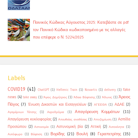
Ποινικός Κώδικας Αύγουστος 2025: Κατεβάστε σε pdf
τον Ποινικό Κώδικα κωδικοποιημένο με τις αλλαγές
που επέφερε ο Ν. 5224/2025
Labels
COVID19
(41)
fake
ChatGPT
(1)
Hellenic Train
(1)
Novartis
(1)
delivery
(1)
Άρειος
news
(4)
take away
(1)
Άγιος Δημήτριος
(1)
Άδεια Βάφτισης
(1)
Άδωνις
(1)
Πάγος
(7)
Ένωση Δικαστών και Εισαγγελέων
(2)
ΑΔΑΕ
(2)
ΑΓΕΕΘΑ
(1)
Απαγόρευση Κομμάτων
(11)
Αγαμέμνων Τάτσης
(1)
Αεροδρόμια
(1)
Απαγόρευση κυκλοφορίας
(2)
Ασπίδα
Απευθείας αναθέσεις
(1)
Αποζημίωση
(1)
Προσώπου
(2)
Αστυνομική βία
(2)
Αττική
(2)
Αστυνομία
(1)
Αυτοκίνητα
(1)
Βορίδης
(21)
Βουλή
(8)
Γεραπετρίτης
(15)
Αυτόφωρο
(1)
Βάφτιση
(1)