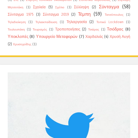
Σύνταγμα
(58)
Σχολεία
(5)
Σύλληψη
(2)
Μητσοτάκη
(1)
Σχόλιο
(1)
Τέμπη
(59)
Σύνταγμα 1975
(3)
Σύνταγμα 2019
(2)
Τατσόπουλος
(1)
Τηλεεργασία
(2)
Τηλεδιοίκηση
(1)
Τηλεεκπαίδευση
(1)
Τοπικό Lockdown
(1)
Τσιόδρας
(8)
Τροποποιήσεις
(2)
Τουλουπάκη
(1)
Τουρισμός
(1)
Τσιάρας
(1)
Υποκλοπές
(8)
Υπουργείο Μεταφορών
(7)
Χαρδαλιάς
(4)
Χρυσή Αυγή
(2)
Χρυσοχοίδης
(1)