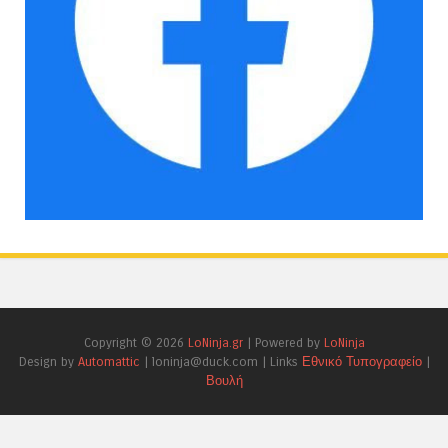
Copyright ©
2026
LoNinja.gr
| Powered by
LoNinja
Design by
Automattic
| loninja@duck.com | Links
Εθνικό Τυπογραφείο
|
Βουλή