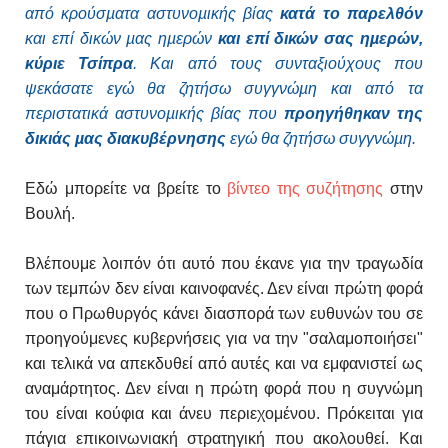
από κρούσµατα αστυνοµικής βίας
κατά το παρελθόν
και επί δικών µας ηµερών
και επί δικών σας ηµερών,
κύριε Τσίπρα
. Και από τους συνταξιούχους που
ψεκάσατε εγώ θα ζητήσω συγγνώµη και από τα
περιστατικά αστυνοµικής βίας που
προηγήθηκαν της
δικιάς µας διακυβέρνησης
εγώ θα ζητήσω συγγνώµη.
Εδώ μπορείτε να βρείτε το
βίντεο της συζήτησης
στην
Βουλή.
Βλέπουμε λοιπόν ότι αυτό που έκανε για την τραγωδία
των τεμπών δεν είναι καινοφανές. Δεν είναι πρώτη φορά
που ο Πρωθυργός κάνει διασπορά των ευθυνών του σε
προηγούμενες κυβερνήσεις για να την "σαλαμοποιήσει"
και τελικά να απεκδυθεί από αυτές και να εμφανιστεί ως
αναμάρτητος. Δεν είναι η πρώτη φορά που η συγνώμη
του είναι κούφια και άνευ περιεχομένου. Πρόκειται για
πάγια επικοινωνιακή στρατηγική που ακολουθεί. Και