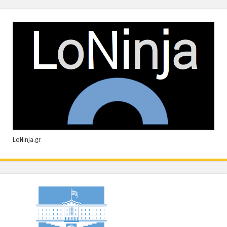
LoNinja.gr