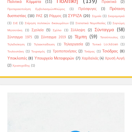
Πολιτική
(139)
Πολιτικά Κόμματα
(11)
Πρακτικά
(2)
Πρόταση
Πρόσφυγες
(3)
Προτεραιοποίηση ΕμβολιασμώνΦλώρος
(1)
δυσπιστίας
(10)
ΣΥΡΙΖΑ
(20)
ΡΑΣ
(2)
Ράμμος
(3)
Σημαία
(1)
Σκαραμαγκά
(1)
ΣτΕ
(1)
Στέρηση πολιτικών δικαιωμάτων
(1)
Στατιστικά Νομοθεσίας
(1)
Συγνώμη
Σύνταγμα
(58)
Σχολεία
(5)
Σύλληψη
(2)
Μητσοτάκη
(1)
Σχόλιο
(1)
Τέμπη
(59)
Σύνταγμα 1975
(3)
Σύνταγμα 2019
(2)
Τατσόπουλος
(1)
Τηλεεργασία
(2)
Τηλεδιοίκηση
(1)
Τηλεεκπαίδευση
(1)
Τοπικό Lockdown
(1)
Τσιόδρας
(8)
Τροποποιήσεις
(2)
Τουλουπάκη
(1)
Τουρισμός
(1)
Τσιάρας
(1)
Υποκλοπές
(8)
Υπουργείο Μεταφορών
(7)
Χαρδαλιάς
(4)
Χρυσή Αυγή
(2)
Χρυσοχοίδης
(1)