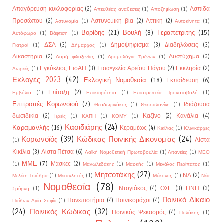
Απαγόρευση κυκλοφορίας
(2)
Ασπίδα
Απευθείας αναθέσεις
(1)
Αποζημίωση
(1)
Προσώπου
(2)
Αστυνομική βία
(2)
Αττική
(2)
Αστυνομία
(1)
Αυτοκίνητα
(1)
Βορίδης
(21)
Βουλή
(8)
Γεραπετρίτης
(15)
Αυτόφωρο
(1)
Βάφτιση
(1)
ΔΣΑ
(3)
Δημοψήφισμα
(3)
Διαδηλώσεις
(3)
Γιατροί
(1)
Δήμαρχος
(1)
Δικαστήρια
(2)
Δυστύχημα
(3)
Δομή φιλοξενίας
(1)
Δρομολόγια Τρένων
(1)
Εγκύκλιος ΕισΑΠ
(3)
Εισαγγελία Αρείου Πάγου
(2)
Εκκλησία
(2)
Δωρεές
(1)
Εκλογές 2023
(42)
Εκλογική Νομοθεσία
(18)
Εκπαίδευση
(6)
Επίταξη
(2)
Εμβόλια
(1)
Επικαιρότητα
(1)
Επιστρεπτέα Προκαταβολή
(1)
Επιτροπές Κορωνοϊού
(7)
Ιδιάζουσα
Θεοδωρικάκος
(1)
Θεσσαλονίκη
(1)
δωσιδικία
(2)
Καζίνο
(2)
Κανάλια
(4)
Ιερείς
(1)
ΚΑΠΗ
(1)
ΚΟΜΥ
(1)
Κασιδιάρης
(24)
Καραμανλής
(16)
Κεραμέως
(4)
Κικίλιας
(1)
Κλινικάρχες
Κορωνοϊός
(39)
Κώδικας Ποινικής Δικονομίας
(24)
Λίστα
(1)
Κικίλια
(3)
Λίστα Πέτσα
(6)
Λαϊκή Νομοθετική Πρωτοβουλία
(1)
Λιτανείες
(1)
ΜΕΘ
ΜΜΕ
(7)
Μάσκες
(2)
(1)
Μανωλεδάκης
(1)
Μαρκής
(1)
Μεγάλος Περίπατος
(1)
Μητσοτάκης
(27)
ΝΔ
(2)
Μελέτη Τσιόδρα
(1)
Μετακλητός
(1)
Μύκονος
(1)
Νέα
Νομοθεσία
(78)
Ντογιάκος
(4)
ΟΣΕ
(3)
ΠΝΠ
(3)
Σμύρνη
(1)
Ποινικό Δίκαιο
Πανεπιστήμια
(4)
Ποινικομάχοι
(4)
Παίδων Αγία Σοφία
(1)
(24)
Ποινικός Κώδικας
(32)
Ποινικός Ψεκασμός
(4)
Πολάκης
(1)