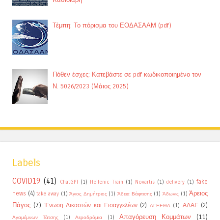
Τέμπη: Το πόρισμα του ΕΟΔΑΣΑΑΜ (pdf)
Πόθεν έσχες: Κατεβάστε σε pdf κωδικοποιημένο τον
Ν. 5026/2023 (Μάιος 2025)
Labels
COVID19
(41)
fake
ChatGPT
(1)
Hellenic Train
(1)
Novartis
(1)
delivery
(1)
Άρειος
news
(4)
take away
(1)
Άγιος Δημήτριος
(1)
Άδεια Βάφτισης
(1)
Άδωνις
(1)
Πάγος
(7)
Ένωση Δικαστών και Εισαγγελέων
(2)
ΑΔΑΕ
(2)
ΑΓΕΕΘΑ
(1)
Απαγόρευση Κομμάτων
(11)
Αγαμέμνων Τάτσης
(1)
Αεροδρόμια
(1)