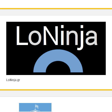
LoNinja.gr