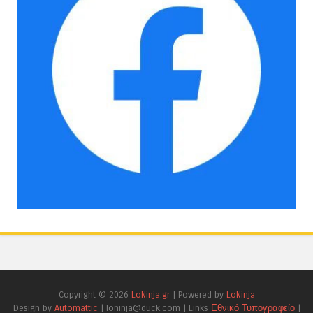
Copyright ©
2026
LoNinja.gr
| Powered by
LoNinja
Design by
Automattic
| loninja@duck.com | Links
Εθνικό Τυπογραφείο
|