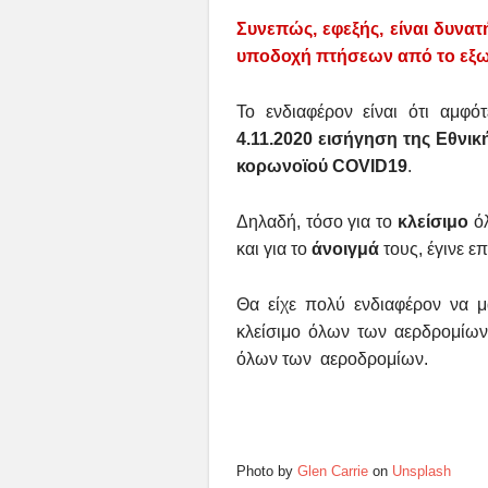
Συνεπώς, εφεξής, είναι δυνατ
υποδοχή πτήσεων από το εξω
Το ενδιαφέρον είναι ότι αμφ
4.11.2020 εισήγηση της Εθνι
κορωνοϊού COVID19
.
Δηλαδή, τόσο για το
κλείσιμο
όλ
και για το
άνοιγμά
τους, έγινε ε
Θα είχε πολύ ενδιαφέρον να μά
κλείσιμο όλων των αερδρομίων 
όλων των αεροδρομίων.
Photo by
Glen Carrie
on
Unsplash