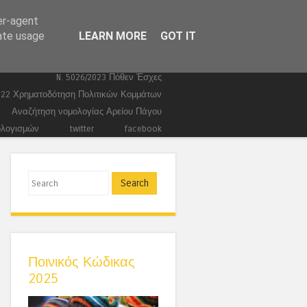
er-agent
Ευρωεκλογές 2024
Stories
rate usage
LEARN MORE
GOT IT
Ποινικά
Τέμπη
Συντάγματα
Κώδικας Ποινικής Δικονομίας 2026
N. 5026/2023 Πόθεν Έσχες
022 Χρηματοδότηση Πολιτικών Κομμάτων
Αναζήτηση νομολογίας Αρείου Πάγου
ολογισμών
twitter
facebook
Search
Ποινικός Κώδικας
2025