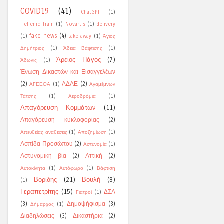
COVID19
(41)
ChatGPT
(1)
Hellenic Train
(1)
Novartis
(1)
delivery
fake news
(4)
(1)
take away
(1)
Άγιος
Δημήτριος
(1)
Άδεια Βάφτισης
(1)
Άρειος Πάγος
(7)
Άδωνις
(1)
Ένωση Δικαστών και Εισαγγελέων
(2)
ΑΔΑΕ
(2)
ΑΓΕΕΘΑ
(1)
Αγαμέμνων
Τάτσης
(1)
Αεροδρόμια
(1)
Απαγόρευση Κομμάτων
(11)
Απαγόρευση κυκλοφορίας
(2)
Απευθείας αναθέσεις
(1)
Αποζημίωση
(1)
Ασπίδα Προσώπου
(2)
Αστυνομία
(1)
Αστυνομική βία
(2)
Αττική
(2)
Αυτοκίνητα
(1)
Αυτόφωρο
(1)
Βάφτιση
Βορίδης
(21)
Βουλή
(8)
(1)
Γεραπετρίτης
(15)
ΔΣΑ
Γιατροί
(1)
(3)
Δημοψήφισμα
(3)
Δήμαρχος
(1)
Διαδηλώσεις
(3)
Δικαστήρια
(2)