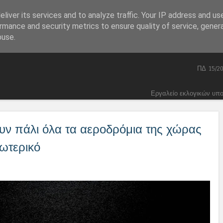
liver its services and to analyze traffic. Your IP address and us
Skip to content
Home
Πολιτική
Menu
rmance and security metrics to ensure quality of service, gene
Συνταγματικά
buse.
Ποινικός Κώδικας 2026
ΠΔ 15/2
Εργαλείο εκλογικών υπ
ν πάλι όλα τα αεροδρόμια της χώρας
ξωτερικό