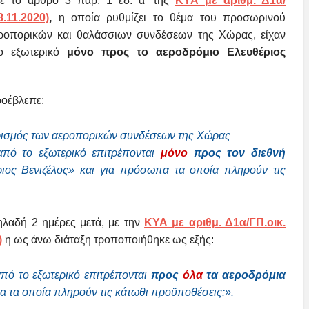
ε το άρθρο 3 παρ. 1 εδ. α’ της
ΚΥΑ με αριθμ. Δ1α/
.11.2020)
,
η οποία ρυθμίζει το θέμα του προσωρινού
εροπορικών και θαλάσσιων συνδέσεων της Χώρας, είχαν
ο εξωτερικό
μόνο προς το αεροδρόμιο Ελευθέριος
ροέβλεπε:
ρισμός των αεροπορικών συνδέσεων της Χώρας
από το εξωτερικό επιτρέπονται
μόνο
προς τον διεθνή
ιος Βενιζέλος» και για πρόσωπα τα οποία πληρούν τις
ηλαδή 2 ημέρες μετά, με την
ΚΥΑ με αριθμ. Δ1α/ΓΠ.οικ.
)
η ως άνω διάταξη τροποποιήθηκε ως εξής:
από το εξωτερικό επιτρέπονται
προς
όλα
τα αεροδρόμια
 τα οποία πληρούν τις κάτωθι προϋποθέσεις:».