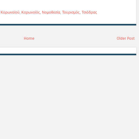
 Κορωνοϊού
,
Κορωνοϊός
,
Νομοθεσία
,
Τουρισμός
,
Τσιόδρας
Home
Older Post