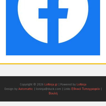
Copyright ©
2026
LoNinja.gr
| Powered by
LoNinja
Design by
Automattic
| loninja@duck.com | Links
Εθνικό Τυπογραφείο
|
Βουλή