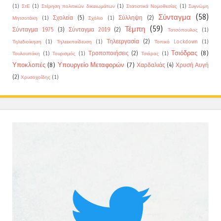
(1)
ΣτΕ
(1)
Στέρηση πολιτικών δικαιωμάτων
(1)
Στατιστικά Νομοθεσίας
(1)
Συγνώμη
Σύνταγμα
(58)
Σχολεία
(5)
Σύλληψη
(2)
Μητσοτάκη
(1)
Σχόλιο
(1)
Τέμπη
(59)
Σύνταγμα 1975
(3)
Σύνταγμα 2019
(2)
Τατσόπουλος
(1)
Τηλεεργασία
(2)
Τηλεδιοίκηση
(1)
Τηλεεκπαίδευση
(1)
Τοπικό Lockdown
(1)
Τσιόδρας
(8)
Τροποποιήσεις
(2)
Τουλουπάκη
(1)
Τουρισμός
(1)
Τσιάρας
(1)
Υποκλοπές
(8)
Υπουργείο Μεταφορών
(7)
Χαρδαλιάς
(4)
Χρυσή Αυγή
(2)
Χρυσοχοίδης
(1)