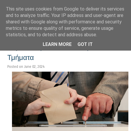
This site uses cookies from Google to deliver its services
LoNinja.gr
and to analyze traffic. Your IP address and user-agent are
shared with Google along with performance and security
metrics to ensure quality of service, generate usage
Menu
statistics, and to detect and address abuse.
Skip to content
LEARN MORE
GOT IT
Ευρωεκλογές 2024: Εκλογικά
Τμήματα
Posted on June 02, 2024