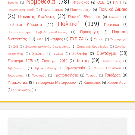
Νομοθεσία
(78)
Ντογιάκος
(4)
ΟΣΕ
(3)
ΠΝΠ
(3)
Σμύρνη
(1)
Ποινικό Δίκαιο
Πανεπιστήμια
(4)
Ποινικομάχοι
(4)
Παίδων Αγία Σοφία
(1)
(24)
Ποινικός Κώδικας
(32)
Ποινικός Ψεκασμός
(4)
Πολάκης
(1)
Πολιτική
(139)
Πολιτικά Κόμματα
(11)
Πρακτικά
(2)
Πρόταση
Πρόσφυγες
(3)
Προτεραιοποίηση ΕμβολιασμώνΦλώρος
(1)
δυσπιστίας
(10)
ΣΥΡΙΖΑ
(20)
ΡΑΣ
(2)
Ράμμος
(3)
Σημαία
(1)
Σκαραμαγκά
(1)
ΣτΕ
(1)
Στέρηση πολιτικών δικαιωμάτων
(1)
Στατιστικά Νομοθεσίας
(1)
Συγνώμη
Σύνταγμα
(58)
Σχολεία
(5)
Σύλληψη
(2)
Μητσοτάκη
(1)
Σχόλιο
(1)
Τέμπη
(59)
Σύνταγμα 1975
(3)
Σύνταγμα 2019
(2)
Τατσόπουλος
(1)
Τηλεεργασία
(2)
Τηλεδιοίκηση
(1)
Τηλεεκπαίδευση
(1)
Τοπικό Lockdown
(1)
Τσιόδρας
(8)
Τροποποιήσεις
(2)
Τουλουπάκη
(1)
Τουρισμός
(1)
Τσιάρας
(1)
Υποκλοπές
(8)
Υπουργείο Μεταφορών
(7)
Χαρδαλιάς
(4)
Χρυσή Αυγή
(2)
Χρυσοχοίδης
(1)