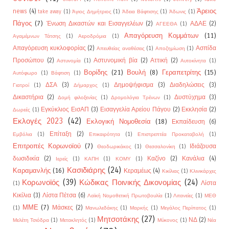
Άρειος
news
(4)
take away
(1)
Άγιος Δημήτριος
(1)
Άδεια Βάφτισης
(1)
Άδωνις
(1)
Πάγος
(7)
Ένωση Δικαστών και Εισαγγελέων
(2)
ΑΔΑΕ
(2)
ΑΓΕΕΘΑ
(1)
Απαγόρευση Κομμάτων
(11)
Αγαμέμνων Τάτσης
(1)
Αεροδρόμια
(1)
Απαγόρευση κυκλοφορίας
(2)
Ασπίδα
Απευθείας αναθέσεις
(1)
Αποζημίωση
(1)
Προσώπου
(2)
Αστυνομική βία
(2)
Αττική
(2)
Αστυνομία
(1)
Αυτοκίνητα
(1)
Βορίδης
(21)
Βουλή
(8)
Γεραπετρίτης
(15)
Αυτόφωρο
(1)
Βάφτιση
(1)
ΔΣΑ
(3)
Δημοψήφισμα
(3)
Διαδηλώσεις
(3)
Γιατροί
(1)
Δήμαρχος
(1)
Δικαστήρια
(2)
Δυστύχημα
(3)
Δομή φιλοξενίας
(1)
Δρομολόγια Τρένων
(1)
Εγκύκλιος ΕισΑΠ
(3)
Εισαγγελία Αρείου Πάγου
(2)
Εκκλησία
(2)
Δωρεές
(1)
Εκλογές 2023
(42)
Εκλογική Νομοθεσία
(18)
Εκπαίδευση
(6)
Επίταξη
(2)
Εμβόλια
(1)
Επικαιρότητα
(1)
Επιστρεπτέα Προκαταβολή
(1)
Επιτροπές Κορωνοϊού
(7)
Ιδιάζουσα
Θεοδωρικάκος
(1)
Θεσσαλονίκη
(1)
δωσιδικία
(2)
Καζίνο
(2)
Κανάλια
(4)
Ιερείς
(1)
ΚΑΠΗ
(1)
ΚΟΜΥ
(1)
Κασιδιάρης
(24)
Καραμανλής
(16)
Κεραμέως
(4)
Κικίλιας
(1)
Κλινικάρχες
Κορωνοϊός
(39)
Κώδικας Ποινικής Δικονομίας
(24)
Λίστα
(1)
Κικίλια
(3)
Λίστα Πέτσα
(6)
Λαϊκή Νομοθετική Πρωτοβουλία
(1)
Λιτανείες
(1)
ΜΕΘ
ΜΜΕ
(7)
Μάσκες
(2)
(1)
Μανωλεδάκης
(1)
Μαρκής
(1)
Μεγάλος Περίπατος
(1)
Μητσοτάκης
(27)
ΝΔ
(2)
Μελέτη Τσιόδρα
(1)
Μετακλητός
(1)
Μύκονος
(1)
Νέα