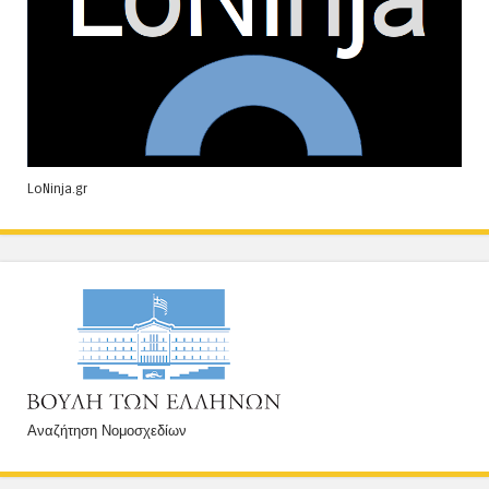
LoNinja.gr
Αναζήτηση Νομοσχεδίων