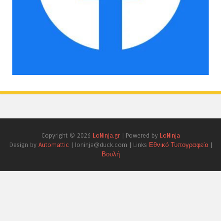
Copyright ©
2026
LoNinja.gr
| Powered by
LoNinja
Design by
Automattic
| loninja@duck.com | Links
Εθνικό Τυπογραφείο
|
Βουλή