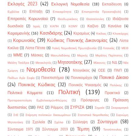
Εκλογές 2023
(42)
Εκλογική Νομοθεσία
(18)
Εκπαίδευση
(6)
Επίταξη
(2)
Εμβόλια
(1)
Επικαιρότητα
(1)
Επιστρεπτέα Προκαταβολή
(1)
Επιτροπές Κορωνοϊού
(7)
Ιδιάζουσα
Θεοδωρικάκος
(1)
Θεσσαλονίκη
(1)
δωσιδικία
(2)
Καζίνο
(2)
Κανάλια
(4)
Ιερείς
(1)
ΚΑΠΗ
(1)
ΚΟΜΥ
(1)
Κασιδιάρης
(24)
Καραμανλής
(16)
Κεραμέως
(4)
Κικίλιας
(1)
Κλινικάρχες
Κορωνοϊός
(39)
Κώδικας Ποινικής Δικονομίας
(24)
Λίστα
(1)
Κικίλια
(3)
Λίστα Πέτσα
(6)
Λαϊκή Νομοθετική Πρωτοβουλία
(1)
Λιτανείες
(1)
ΜΕΘ
ΜΜΕ
(7)
Μάσκες
(2)
(1)
Μανωλεδάκης
(1)
Μαρκής
(1)
Μεγάλος Περίπατος
(1)
Μητσοτάκης
(27)
ΝΔ
(2)
Μελέτη Τσιόδρα
(1)
Μετακλητός
(1)
Μύκονος
(1)
Νέα
Νομοθεσία
(78)
Ντογιάκος
(4)
ΟΣΕ
(3)
ΠΝΠ
(3)
Σμύρνη
(1)
Ποινικό Δίκαιο
Πανεπιστήμια
(4)
Ποινικομάχοι
(4)
Παίδων Αγία Σοφία
(1)
(24)
Ποινικός Κώδικας
(32)
Ποινικός Ψεκασμός
(4)
Πολάκης
(1)
Πολιτική
(139)
Πολιτικά Κόμματα
(11)
Πρακτικά
(2)
Πρόταση
Πρόσφυγες
(3)
Προτεραιοποίηση ΕμβολιασμώνΦλώρος
(1)
δυσπιστίας
(10)
ΣΥΡΙΖΑ
(20)
ΡΑΣ
(2)
Ράμμος
(3)
Σημαία
(1)
Σκαραμαγκά
(1)
ΣτΕ
(1)
Στέρηση πολιτικών δικαιωμάτων
(1)
Στατιστικά Νομοθεσίας
(1)
Συγνώμη
Σύνταγμα
(58)
Σχολεία
(5)
Σύλληψη
(2)
Μητσοτάκη
(1)
Σχόλιο
(1)
Τέμπη
(59)
Σύνταγμα 1975
(3)
Σύνταγμα 2019
(2)
Τατσόπουλος
(1)