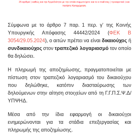
Σ
ύμφωνα με το άρθρο 7 παρ. 1 περ. γ' της Κοινής
Υπουργικής Απόφασης 44442/2024 (
ΦΕΚ Β
3054/29.05.2024
), ο αιτών πρέπει να είναι
δικαιούχος
ή
συνδικαιούχος
στον
τραπεζικό λογαριασμό
τον οποίο
θα δηλώσει.
Η πληρωμή της
αποζημίωσης, πραγματοποιείται με
πίστωση στον τραπε
ζικό λογαριασμό του δικαιούχου
που δηλώθηκε, κατόπιν
διασταύρωσης των
δηλούμενων στην αίτηση στοιχείων
από τη Γ.Γ.Π.Σ.Ψ.Δ/
ΥΠΨΗΔ.
Μέσα από την ίδια εφαρμογή οι δικαιούχοι
ενημερώ
νονται για τα στάδια επεξεργασίας και
πληρωμής της
αποζημίωσης.