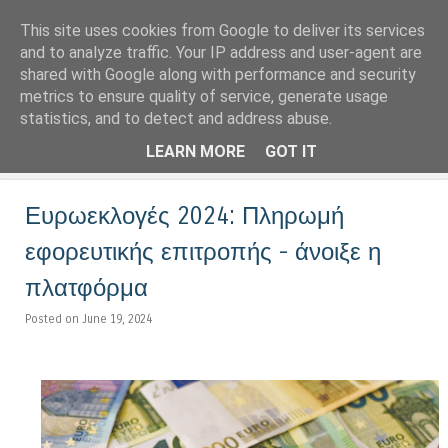
This site uses cookies from Google to deliver its services
LoNinja.gr
and to analyze traffic. Your IP address and user-agent are
shared with Google along with performance and security
metrics to ensure quality of service, generate usage
Menu
statistics, and to detect and address abuse.
Skip to content
LEARN MORE
GOT IT
Ευρωεκλογές 2024: Πληρωμή
εφορευτικής επιτροπής - άνοιξε η
πλατφόρμα
Posted on June 19, 2024