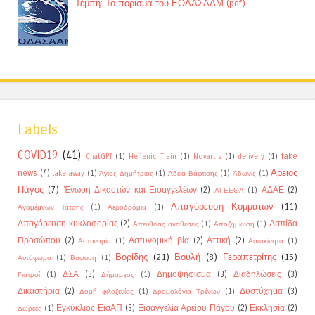
Τέμπη: Το πόρισμα του ΕΟΔΑΣΑΑΜ (pdf)
Labels
COVID19
(41)
fake
ChatGPT
(1)
Hellenic Train
(1)
Novartis
(1)
delivery
(1)
Άρειος
news
(4)
take away
(1)
Άγιος Δημήτριος
(1)
Άδεια Βάφτισης
(1)
Άδωνις
(1)
Πάγος
(7)
Ένωση Δικαστών και Εισαγγελέων
(2)
ΑΔΑΕ
(2)
ΑΓΕΕΘΑ
(1)
Απαγόρευση Κομμάτων
(11)
Αγαμέμνων Τάτσης
(1)
Αεροδρόμια
(1)
Απαγόρευση κυκλοφορίας
(2)
Ασπίδα
Απευθείας αναθέσεις
(1)
Αποζημίωση
(1)
Προσώπου
(2)
Αστυνομική βία
(2)
Αττική
(2)
Αστυνομία
(1)
Αυτοκίνητα
(1)
Βορίδης
(21)
Βουλή
(8)
Γεραπετρίτης
(15)
Αυτόφωρο
(1)
Βάφτιση
(1)
ΔΣΑ
(3)
Δημοψήφισμα
(3)
Διαδηλώσεις
(3)
Γιατροί
(1)
Δήμαρχος
(1)
Δικαστήρια
(2)
Δυστύχημα
(3)
Δομή φιλοξενίας
(1)
Δρομολόγια Τρένων
(1)
Εγκύκλιος ΕισΑΠ
(3)
Εισαγγελία Αρείου Πάγου
(2)
Εκκλησία
(2)
Δωρεές
(1)