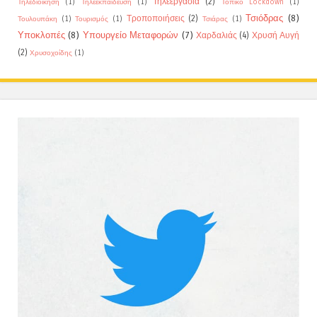
Τηλεεργασία
(2)
Τηλεδιοίκηση
(1)
Τηλεεκπαίδευση
(1)
Τοπικό Lockdown
(1)
Τσιόδρας
(8)
Τροποποιήσεις
(2)
Τουλουπάκη
(1)
Τουρισμός
(1)
Τσιάρας
(1)
Υποκλοπές
(8)
Υπουργείο Μεταφορών
(7)
Χαρδαλιάς
(4)
Χρυσή Αυγή
(2)
Χρυσοχοίδης
(1)