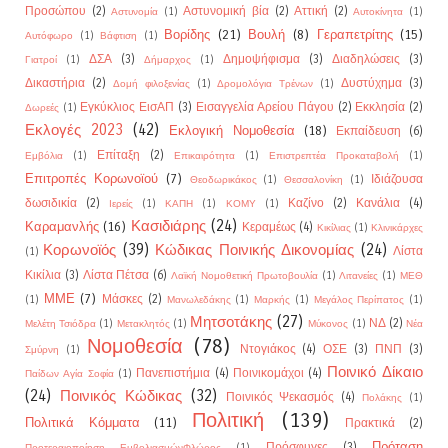
Προσώπου
(2)
Αστυνομική βία
(2)
Αττική
(2)
Αστυνομία
(1)
Αυτοκίνητα
(1)
Βορίδης
(21)
Βουλή
(8)
Γεραπετρίτης
(15)
Αυτόφωρο
(1)
Βάφτιση
(1)
ΔΣΑ
(3)
Δημοψήφισμα
(3)
Διαδηλώσεις
(3)
Γιατροί
(1)
Δήμαρχος
(1)
Δικαστήρια
(2)
Δυστύχημα
(3)
Δομή φιλοξενίας
(1)
Δρομολόγια Τρένων
(1)
Εγκύκλιος ΕισΑΠ
(3)
Εισαγγελία Αρείου Πάγου
(2)
Εκκλησία
(2)
Δωρεές
(1)
Εκλογές 2023
(42)
Εκλογική Νομοθεσία
(18)
Εκπαίδευση
(6)
Επίταξη
(2)
Εμβόλια
(1)
Επικαιρότητα
(1)
Επιστρεπτέα Προκαταβολή
(1)
Επιτροπές Κορωνοϊού
(7)
Ιδιάζουσα
Θεοδωρικάκος
(1)
Θεσσαλονίκη
(1)
δωσιδικία
(2)
Καζίνο
(2)
Κανάλια
(4)
Ιερείς
(1)
ΚΑΠΗ
(1)
ΚΟΜΥ
(1)
Κασιδιάρης
(24)
Καραμανλής
(16)
Κεραμέως
(4)
Κικίλιας
(1)
Κλινικάρχες
Κορωνοϊός
(39)
Κώδικας Ποινικής Δικονομίας
(24)
Λίστα
(1)
Κικίλια
(3)
Λίστα Πέτσα
(6)
Λαϊκή Νομοθετική Πρωτοβουλία
(1)
Λιτανείες
(1)
ΜΕΘ
ΜΜΕ
(7)
Μάσκες
(2)
(1)
Μανωλεδάκης
(1)
Μαρκής
(1)
Μεγάλος Περίπατος
(1)
Μητσοτάκης
(27)
ΝΔ
(2)
Μελέτη Τσιόδρα
(1)
Μετακλητός
(1)
Μύκονος
(1)
Νέα
Νομοθεσία
(78)
Ντογιάκος
(4)
ΟΣΕ
(3)
ΠΝΠ
(3)
Σμύρνη
(1)
Ποινικό Δίκαιο
Πανεπιστήμια
(4)
Ποινικομάχοι
(4)
Παίδων Αγία Σοφία
(1)
(24)
Ποινικός Κώδικας
(32)
Ποινικός Ψεκασμός
(4)
Πολάκης
(1)
Πολιτική
(139)
Πολιτικά Κόμματα
(11)
Πρακτικά
(2)
Πρόταση
Πρόσφυγες
(3)
Προτεραιοποίηση ΕμβολιασμώνΦλώρος
(1)