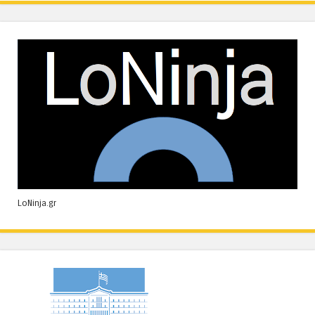
LoNinja.gr