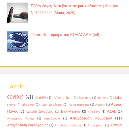
Πόθεν έσχες: Κατεβάστε σε pdf κωδικοποιημένο τον
Ν. 5026/2023 (Μάιος 2025)
Τέμπη: Το πόρισμα του ΕΟΔΑΣΑΑΜ (pdf)
Labels
COVID19
(41)
fake
ChatGPT
(1)
Hellenic Train
(1)
Novartis
(1)
delivery
(1)
Άρειος
news
(4)
take away
(1)
Άγιος Δημήτριος
(1)
Άδεια Βάφτισης
(1)
Άδωνις
(1)
Πάγος
(7)
Ένωση Δικαστών και Εισαγγελέων
(2)
ΑΔΑΕ
(2)
ΑΓΕΕΘΑ
(1)
Απαγόρευση Κομμάτων
(11)
Αγαμέμνων Τάτσης
(1)
Αεροδρόμια
(1)
Απαγόρευση κυκλοφορίας
(2)
Ασπίδα
Απευθείας αναθέσεις
(1)
Αποζημίωση
(1)