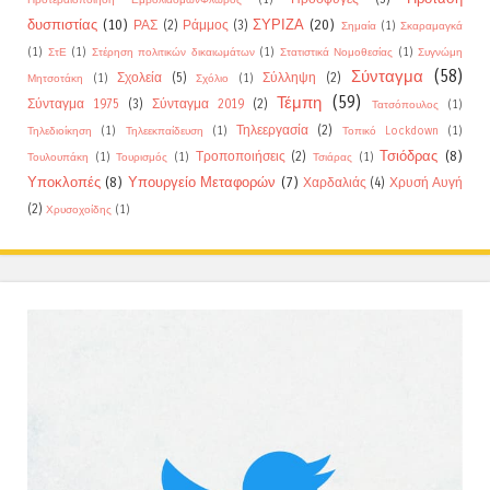
δυσπιστίας
(10)
ΣΥΡΙΖΑ
(20)
ΡΑΣ
(2)
Ράμμος
(3)
Σημαία
(1)
Σκαραμαγκά
(1)
ΣτΕ
(1)
Στέρηση πολιτικών δικαιωμάτων
(1)
Στατιστικά Νομοθεσίας
(1)
Συγνώμη
Σύνταγμα
(58)
Σχολεία
(5)
Σύλληψη
(2)
Μητσοτάκη
(1)
Σχόλιο
(1)
Τέμπη
(59)
Σύνταγμα 1975
(3)
Σύνταγμα 2019
(2)
Τατσόπουλος
(1)
Τηλεεργασία
(2)
Τηλεδιοίκηση
(1)
Τηλεεκπαίδευση
(1)
Τοπικό Lockdown
(1)
Τσιόδρας
(8)
Τροποποιήσεις
(2)
Τουλουπάκη
(1)
Τουρισμός
(1)
Τσιάρας
(1)
Υποκλοπές
(8)
Υπουργείο Μεταφορών
(7)
Χαρδαλιάς
(4)
Χρυσή Αυγή
(2)
Χρυσοχοίδης
(1)