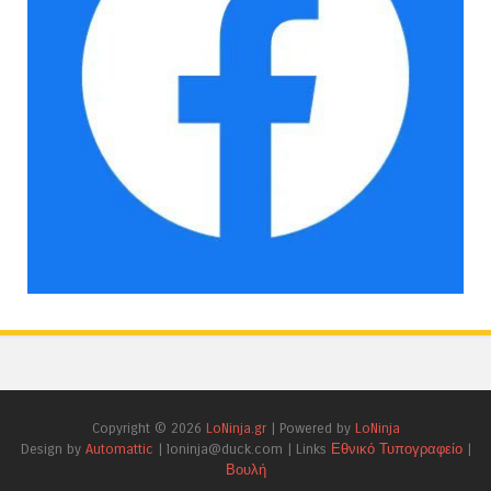
Copyright ©
2026
LoNinja.gr
| Powered by
LoNinja
Design by
Automattic
| loninja@duck.com | Links
Εθνικό Τυπογραφείο
|
Βουλή