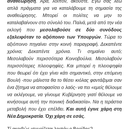
αναθεώρηση
.
Άρα, λοιπόν, ακούστε. Εγώ σας λέω
απλά πράγματα για να καταλάβουμε τη σημασία της
αναθεώρησης. Μπορεί οι πολίτες να μην το
καταλαβαίνουν στο σύνολό του. Παλιά, μετά από την νέα
εκλογή που
μεσολαβούσε σε δύο συνόδους
εξαλειφόταν το αξιόποινο των Υπουργών
. Τώρα το
αξιόποινο πηγαίνει στην κοινή παραγραφή. Δεκαπέντε
χρόνια; Δεκαπέντε χρόνια. Τι σημαίνει αυτό;
Μεσολαβούν περισσότερα Κοινοβούλια. Μεσολαβούν
περισσότερες πλειοψηφίες. Και μπορεί η πλειοψηφία
που θεωρεί ότι έχει γίνει κάτι σημαντικό, στην επόμενη
Βουλή -που μάλιστα θα το θέσει κιόλας φαντάζομαι σαν
ένα ζήτημα να αποφασίσει ο λαός- να πει «εμείς θέλουμε
να εκλέγουμε, να γίνουμε Κυβέρνηση γιατί θέλουμε να
κινήσουμε αυτή την ποινική διαδικασία». Να η τεράστια
μεταβολή που έχει επέλθει.
Και αυτή έγινε χάρη στη
Νέα Δημοκρατία
.
Όχι χάρη σε εσάς
.
Τί ακριβώς ισχυρίζεται λοιπόν ο Βορίδης?