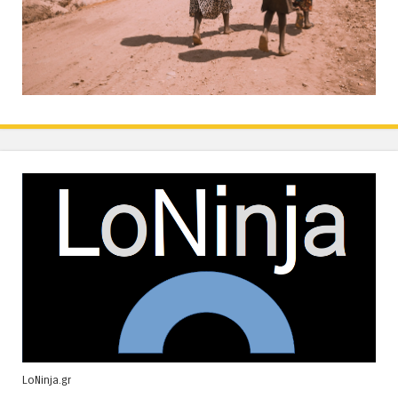
LoNinja.gr