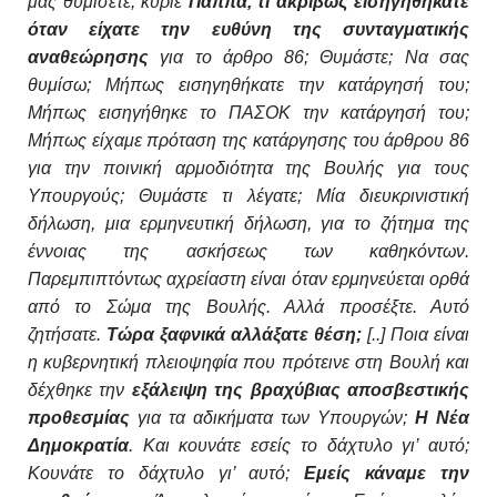
μας θυμίσετε, κύριε
Παππά, τι ακριβώς εισηγηθήκατε
όταν είχατε την ευθύνη της συνταγματικής
αναθεώρησης
για το άρθρο 86; Θυμάστε; Να σας
θυμίσω; Μήπως εισηγηθήκατε την κατάργησή του;
Μήπως εισηγήθηκε το ΠΑΣΟΚ την κατάργησή του;
Μήπως είχαμε πρόταση της κατάργησης του άρθρου 86
για την ποινική αρμοδιότητα της Βουλής για τους
Υπουργούς; Θυμάστε τι λέγατε; Μία διευκρινιστική
δήλωση, μια ερμηνευτική δήλωση, για το ζήτημα της
έννοιας της ασκήσεως των καθηκόντων.
Παρεμπιπτόντως αχρείαστη είναι όταν ερμηνεύεται ορθά
από το Σώμα της Βουλής. Αλλά προσέξτε. Αυτό
ζητήσατε.
Τώρα ξαφνικά αλλάξατε θέση;
[..] Ποια είναι
η κυβερνητική πλειοψηφία που πρότεινε στη Βουλή και
δέχθηκε την
εξάλειψη της βραχύβιας αποσβεστικής
προθεσμίας
για τα αδικήματα των Υπουργών;
Η Νέα
Δημοκρατία
. Και κουνάτε εσείς το δάχτυλο γι’ αυτό;
Κουνάτε το δάχτυλο γι’ αυτό;
Εμείς κάναμε την