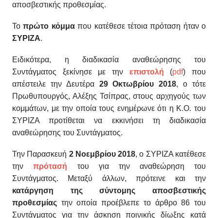
αποσβεστικής προθεσμίας.
Το
πρώτο κόμμα
που κατέθεσε τέτοια πρόταση ήταν ο
ΣΥΡΙΖΑ
.
Ειδικότερα, η διαδικασία αναθεώρησης του
Συντάγματος ξεκίνησε με την
επιστολή
(
pdf
) που
απέστειλε τ
ην Δευτέρα
29 Οκτωβρίου 2018
, ο τότε
Πρωθυπουργός, Αλέξης Τσίπρας,
στους αρχηγούς των
κομμάτων, με την οποία τους ενημέρωνε ότι η Κ.Ο. του
ΣΥΡΙΖΑ προτίθεται να εκκινήσει τη διαδικασία
αναθεώρησης του Συντάγματος.
Την
Παρασκευή
2 Νοεμβρίου 2018
, ο ΣΥΡΙΖΑ κατέθεσε
την
πρότασή
του για την αναθεώρηση του
Συντάγματος. Μεταξύ άλλων, πρότεινε και την
κατάργηση της σύντομης αποσβεστικής
προθεσμίας
την οποία προέβλεπε το άρθρο 86 του
Συντάγματος για την άσκηση ποινικής δίωξης κατά