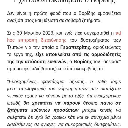
Δεν είναι η πρώτη φορά που ο Βορίδης εμφανίζεται
αναξιόπιστος και μάλιστα σε σοβαρά ζητήματα.
Στις 30 Μαρτίου 2023, και ενώ είχε συ
γκροτηθεί η
ad
hoc επιτροπή διερεύνησης
του δυστυχήματος των
Τεμπών για την οποία ο
Γεραπετρίτης
, ο
ριοθετώντας
το έργο της,
είχε αποκλείσει από τις αρμοδιότητές
της την απόδοση ευθυνών
, ο
Βορίδης
τον "άδειασε"
(ή πιάστηκε αδιάβαστος) και είπε ανακριβώς ότι:
"
Ενδεχομένως, φαντάζομαι δηλαδή, η ratio legis
[σ.σ:
συλλογιστική του νόμου]
αυτών των διατάξεων
γενικώς έχουν να κάνουν με το εξής. ότι ενδεχομένως
επειδή
θα χρειαστεί να πάρουν θέσεις πάνω σε
ζητήματα ευθυνών προσώπων
μπορεί κανείς να
σκέφτεται ότι εγώ θα γράψω κάτι και εν συνεχεία μένω
εκτεθείμενος σε αγωγες για συκοφαντικές δυσφημίσεις,