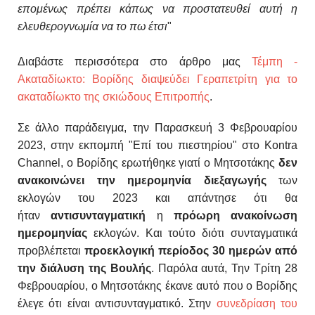
επομένως πρέπει κάπως να προστατευθεί αυτή η
ελευθερογνωμία να το πω έτσι
"
Διαβάστε περισσότερα στο άρθρο μας
Τέμπη -
Ακαταδίωκτο: Βορίδης διαψεύδει Γεραπετρίτη για το
ακαταδίωκτο της σκιώδους Επιτροπής
.
Σε άλλο παράδειγμα,
την
Παρασκευή 3 Φεβρουαρίου
2023, στην εκπομπή "Επί του πιεστηρίου" στο Kontra
Channel, ο Βορίδης
ερωτήθηκε γιατί ο Μητσοτάκης
δεν
ανακοινώνει την ημερομηνία διεξαγωγής
των
εκλογών του 2023 και απάντησε ότι
θα
ήταν
αντισυντ
αγματική
η
πρόωρη ανακοίνωση
ημερομηνίας
εκλογών. Και τούτο διότι συνταγματικά
προβλέπεται
προεκλογική περίοδος 30 ημερών
από
την διάλυση της Βουλής
.
Παρόλα αυτά,
Την Τρίτη 28
Φεβρουαρίου, ο Μητσοτάκης έκανε αυτό που ο Βορίδης
έλεγε ότι είναι αντισυνταγματικό.
Στην
συνεδρίαση του