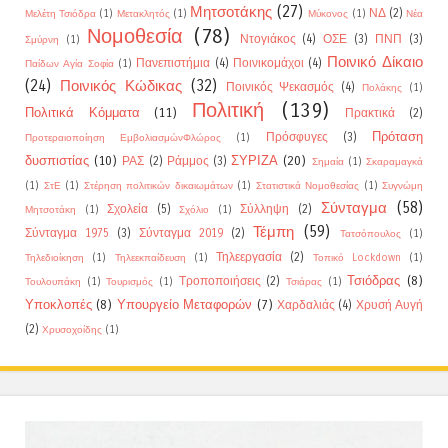
Μητσοτάκης
(27)
ΝΔ
(2)
Μελέτη Τσιόδρα
(1)
Μετακλητός
(1)
Μύκονος
(1)
Νέα
Νομοθεσία
(78)
Ντογιάκος
(4)
ΟΣΕ
(3)
ΠΝΠ
(3)
Σμύρνη
(1)
Ποινικό Δίκαιο
Πανεπιστήμια
(4)
Ποινικομάχοι
(4)
Παίδων Αγία Σοφία
(1)
(24)
Ποινικός Κώδικας
(32)
Ποινικός Ψεκασμός
(4)
Πολάκης
(1)
Πολιτική
(139)
Πολιτικά Κόμματα
(11)
Πρακτικά
(2)
Πρόταση
Πρόσφυγες
(3)
Προτεραιοποίηση ΕμβολιασμώνΦλώρος
(1)
δυσπιστίας
(10)
ΣΥΡΙΖΑ
(20)
ΡΑΣ
(2)
Ράμμος
(3)
Σημαία
(1)
Σκαραμαγκά
(1)
ΣτΕ
(1)
Στέρηση πολιτικών δικαιωμάτων
(1)
Στατιστικά Νομοθεσίας
(1)
Συγνώμη
Σύνταγμα
(58)
Σχολεία
(5)
Σύλληψη
(2)
Μητσοτάκη
(1)
Σχόλιο
(1)
Τέμπη
(59)
Σύνταγμα 1975
(3)
Σύνταγμα 2019
(2)
Τατσόπουλος
(1)
Τηλεεργασία
(2)
Τηλεδιοίκηση
(1)
Τηλεεκπαίδευση
(1)
Τοπικό Lockdown
(1)
Τσιόδρας
(8)
Τροποποιήσεις
(2)
Τουλουπάκη
(1)
Τουρισμός
(1)
Τσιάρας
(1)
Υποκλοπές
(8)
Υπουργείο Μεταφορών
(7)
Χαρδαλιάς
(4)
Χρυσή Αυγή
(2)
Χρυσοχοίδης
(1)