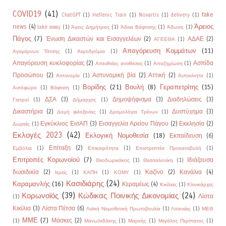
COVID19
(41)
fake
ChatGPT
(1)
Hellenic Train
(1)
Novartis
(1)
delivery
(1)
Άρειος
news
(4)
take away
(1)
Άγιος Δημήτριος
(1)
Άδεια Βάφτισης
(1)
Άδωνις
(1)
Πάγος
(7)
Ένωση Δικαστών και Εισαγγελέων
(2)
ΑΔΑΕ
(2)
ΑΓΕΕΘΑ
(1)
Απαγόρευση Κομμάτων
(11)
Αγαμέμνων Τάτσης
(1)
Αεροδρόμια
(1)
Απαγόρευση κυκλοφορίας
(2)
Ασπίδα
Απευθείας αναθέσεις
(1)
Αποζημίωση
(1)
Προσώπου
(2)
Αστυνομική βία
(2)
Αττική
(2)
Αστυνομία
(1)
Αυτοκίνητα
(1)
Βορίδης
(21)
Βουλή
(8)
Γεραπετρίτης
(15)
Αυτόφωρο
(1)
Βάφτιση
(1)
ΔΣΑ
(3)
Δημοψήφισμα
(3)
Διαδηλώσεις
(3)
Γιατροί
(1)
Δήμαρχος
(1)
Δικαστήρια
(2)
Δυστύχημα
(3)
Δομή φιλοξενίας
(1)
Δρομολόγια Τρένων
(1)
Εγκύκλιος ΕισΑΠ
(3)
Εισαγγελία Αρείου Πάγου
(2)
Εκκλησία
(2)
Δωρεές
(1)
Εκλογές 2023
(42)
Εκλογική Νομοθεσία
(18)
Εκπαίδευση
(6)
Επίταξη
(2)
Εμβόλια
(1)
Επικαιρότητα
(1)
Επιστρεπτέα Προκαταβολή
(1)
Επιτροπές Κορωνοϊού
(7)
Ιδιάζουσα
Θεοδωρικάκος
(1)
Θεσσαλονίκη
(1)
δωσιδικία
(2)
Καζίνο
(2)
Κανάλια
(4)
Ιερείς
(1)
ΚΑΠΗ
(1)
ΚΟΜΥ
(1)
Κασιδιάρης
(24)
Καραμανλής
(16)
Κεραμέως
(4)
Κικίλιας
(1)
Κλινικάρχες
Κορωνοϊός
(39)
Κώδικας Ποινικής Δικονομίας
(24)
Λίστα
(1)
Κικίλια
(3)
Λίστα Πέτσα
(6)
Λαϊκή Νομοθετική Πρωτοβουλία
(1)
Λιτανείες
(1)
ΜΕΘ
ΜΜΕ
(7)
Μάσκες
(2)
(1)
Μανωλεδάκης
(1)
Μαρκής
(1)
Μεγάλος Περίπατος
(1)