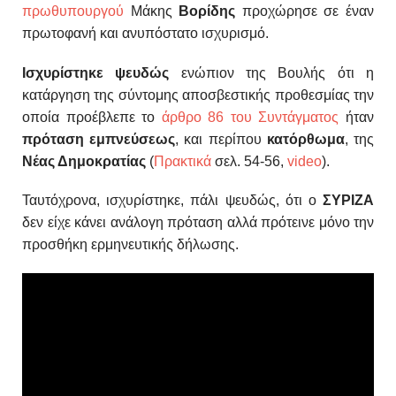
πρωθυπουργού
Μάκης
Βορίδης
προχώρησε σε έναν
πρωτοφανή και ανυπόστατο ισχυρισμό.
Ισχυρίστηκε ψευδώς
ενώπιον της Βουλής ότι η
κατάργηση της σύντομης αποσβεστικής προθεσμίας την
οποία προέβλεπε το
άρθρο 86 του Συντάγματος
ήταν
πρόταση εμπνεύσεως
, και περίπου
κατόρθωμα
, της
Νέας Δημοκρατίας
(
Πρακτικά
σελ. 54-56,
video
).
Ταυτόχρονα, ισχυρίστηκε, πάλι ψευδώς, ότι ο
ΣΥΡΙΖΑ
δεν είχε κάνει ανάλογη πρόταση αλλά πρότεινε μόνο την
προσθήκη ερμηνευτικής δήλωσης.