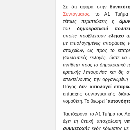
Σε ότι αφορά στην
δυνατότη
,
Συντάγματος
το Α1 Τμήμα έ
τέτοιες
περιπτώσεις η
άμυ
του
δημοκρατικού
πολιτε
οποίες
προβλέπουν
έλεγχο
α
με
αιτιολογημένες αποφάσεις 
στοιχείων, ως προς το επι
βουλευτικές εκλογές, ώστε να
αντίθετη προς το δημοκρατικό 
κρατικής λειτουργίας και δη 
επεκτείνοντας την
οργανωμένη 
Πάγος
δεν αιτιολογεί επαρ
επίμαχης συνταγματικής διάτ
νομοθέτη. Το θεωρεί "
αυτονόητ
Ταυτόχρονα, το Α1 Τμήμα του Αρε
έχει τη θετική υποχρέωση
να
συμμετοχής
ενός κόμματος με 