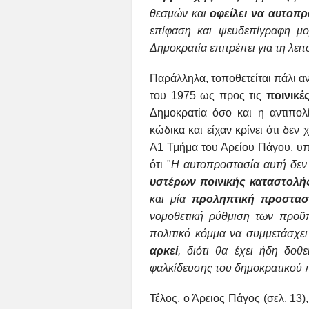
θεσμών και
οφείλει να αυτοπ
επίφαση
και ψευδεπίγραφη μο
Δημοκρατία επιτρέπει για τη λει
Παράλληλα, τοποθετείται πάλι α
του 1975 ως προς τις
ποινικέ
Δημοκρατία όσο και η αντιπολ
κώδικα και είχαν κρίνει ότι δεν
Α1 Τμήμα του Αρείου Πάγου, υπ
ότι "
Η
αυτοπροστασία αυτή δεν 
υστέρων ποινικής καταστολή
και μία
προληπτική προστασ
νομοθετική ρύθμιση των προ
πολιτικό
κόμμα να συμμετάσχει
αρκεί
, διότι θα έχει ήδη δοθ
φαλκίδευσης του
δημοκρατικού 
Τέλος, ο Άρειος Πάγος (σελ. 13)