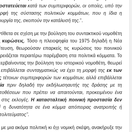
ροστατεύεται
κατά των συμπεριφορών, οι οποίες, υπό την
ρφή της σύστασης πολιτικών κομμάτων, που η ίδια η
τουργία της, σκοπούν την κατάλυσή της.
".
ντίθετα σε σχέση με την βούληση του συντακτικού νομοθέτη
ς κυρώσεις
. Τόσο η πλειοψηφία του 1975 δηλαδή η Νέα
ίτευση, θεωρούσαν επαρκείς τις κυρώσεις του ποινικού
 χρειάζεται περαιτέρω παρέμβαση στα πολιτικά κόμματα. Το
ερβαίνοντας την βούληση του ιστορικού νομοθέτη, θεωρεί
επιβάλλεται συνταγματικώς να έχει τη μορφή της
εκ
των
ς
τέτοιων συμπεριφορών των κομμάτων,
αλλά επιβάλλεται
ία
πριν δηλαδή την εκδήλωση
αυτής της δράσης με τη
ϋποθέσεων που πρέπει
να απαιτούνται, προκειμένου ένα
 στις
εκλογές.
Η κατασταλτική ποινική προστασία δεν
εί
η δυνατότητα σε ένα κόμμα απόπειρας ανατροπής ή
πολιτεύματος
".
, με μια ακόμα πολιτική κι όχι νομική σκέψη, ανακήρυξε την