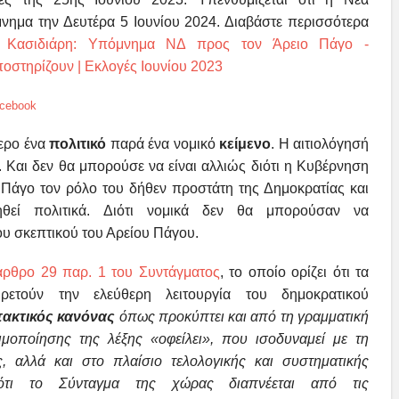
μνημα την Δευτέρα 5 Ιουνίου 2024. Διαβάστε περισσότερα
 Κασιδιάρη: Υπόμνημα ΝΔ προς τον Άρειο Πάγο -
οστηρίζουν | Εκλογές Ιουνίου 2023
cebook
ερο ένα
πολιτικό
παρά ένα νομικό
κείμενο
. Η αιτιολόγησή
κή. Και δεν θα μπορούσε να είναι αλλιώς διότι η Κυβέρνηση
Πάγο τον ρόλο του δήθεν προστάτη της Δημοκρατίας και
θεί πολιτικά. Διότι νομικά δεν θα μπορούσαν να
ου σκεπτικού του Αρείου Πάγου.
άρθρο 29 παρ. 1 του Συντάγματος
, το οποίο ορίζει ότι τα
ρετούν την ελεύθερη λειτουργία του
δημοκρατικού
τακτικός κανόνας
όπως προκύπτει και από τη γραμματική
ιμοποίησης της λέξης «οφείλει», που ισοδυναμεί με τη
, αλλά και στο πλαίσιο τελολογικής και συστηματικής
ότι το Σύνταγμα της χώρας διαπνέεται από τις