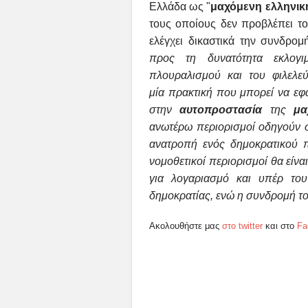
Ελλάδα ως "
μαχόμενη ελληνικ
τους οποίους δεν προβλέπει το 
ελέγχει δικαστικά την συνδρο
προς τη δυνατότητα
εκλογ
πλουραλισμού και
του φιλελε
μία
πρακτική που μπορεί να εφ
στην
αυτοπροστασία
της
μα
ανωτέρω περιορισμοί οδηγούν 
ανατροπή ενός δημοκρατικού 
νομοθετικοί περιορισμοί θα είνα
για λογαριασμό και
υπέρ του
δημοκρατίας,
ενώ η συνδρομή του
Ακολουθήστε μας
στο twitter
και στο
Fa