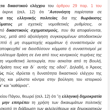
τα δικαστικού ελέγχου
του
άρθρου 29 παρ. 1 του
κρινε (σελ. 12) ότι "
Αυτονόητη
παρίσταται σε
να της ελληνικής πολιτείας
δια της
θωράκισης
ύματος
με σχετικές νομοθετικές ρυθμίσεις, οι
πό
δικαστικούς σχηματισμούς
, που θα αποφαίνονται,
τους, μετά από αξιολόγηση συγκεκριμένων
αποδεικτικών
τρεπτό ή μη συμμετοχής κομμάτων ή
συνασπισμών σε
 αποφευχθεί να διεισδύσουν
κόμματα ή συνασπισμοί με
πολίτευμα δράση
σε ένα από τους κεντρικούς πυρήνες της
στη
νομοθετική λειτουργία, που ασκείται από τη Βουλή,
δράση τους και δι ́ αυτής της οδού
". Δηλαδή, ο Άρειος
κώς
πώς ιδρύεται η δυνατότητα δικαστικού ελέγχου της
αξης και μάλιστα κόντρα στην βούληση του ιστορικού
ο
" και "καθάρισε".
ίου Πάγου, θεωρεί (σελ. 12) ότι "
η
ελληνική δημοκρατία
 μην επιτρέπει
τη χρήση των δικαιωμάτων πολιτικής
σκοπό τη διάβρωση των φιλελεύθερων και δημοκρατικών