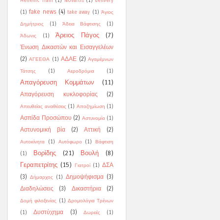
Hellenic Train
(1)
Novartis
(1)
delivery
fake news
(4)
(1)
take away
(1)
Άγιος
Δημήτριος
(1)
Άδεια Βάφτισης
(1)
Άρειος Πάγος
(7)
Άδωνις
(1)
Ένωση Δικαστών και Εισαγγελέων
(2)
ΑΔΑΕ
(2)
ΑΓΕΕΘΑ
(1)
Αγαμέμνων
Τάτσης
(1)
Αεροδρόμια
(1)
Απαγόρευση Κομμάτων
(11)
Απαγόρευση κυκλοφορίας
(2)
Απευθείας αναθέσεις
(1)
Αποζημίωση
(1)
Ασπίδα Προσώπου
(2)
Αστυνομία
(1)
Αστυνομική βία
(2)
Αττική
(2)
Αυτοκίνητα
(1)
Αυτόφωρο
(1)
Βάφτιση
Βορίδης
(21)
Βουλή
(8)
(1)
Γεραπετρίτης
(15)
ΔΣΑ
Γιατροί
(1)
(3)
Δημοψήφισμα
(3)
Δήμαρχος
(1)
Διαδηλώσεις
(3)
Δικαστήρια
(2)
Δομή φιλοξενίας
(1)
Δρομολόγια Τρένων
Δυστύχημα
(3)
(1)
Δωρεές
(1)