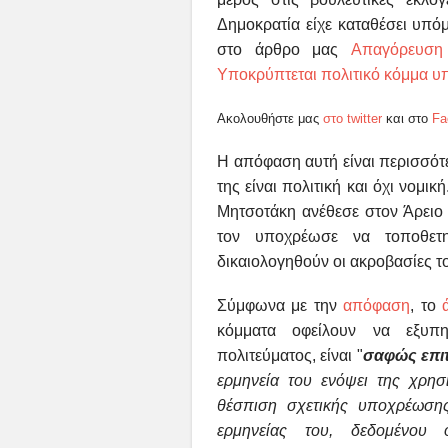
Δημοκρατία είχε καταθέσει υπό
στο άρθρο μας
Απαγόρευση
Υποκρύπτεται πολιτικό κόμμα υπ
Ακολουθήστε μας
στο twitter
και στο
Fa
Η απόφαση αυτή είναι περισσότ
της είναι πολιτική και όχι νομι
Μητσοτάκη ανέθεσε στον Άρειο 
τον υποχρέωσε να τοποθετη
δικαιολογηθούν οι ακροβασίες τ
Σύμφωνα με την
απόφαση
, το
κόμματα οφείλουν
να εξυπη
πολιτεύματος,
είναι "
σαφώς επι
ερμηνεία του ενόψει της
χρησ
θέσπιση σχετικής
υποχρέωσης
ερμηνείας
του, δεδομένου 