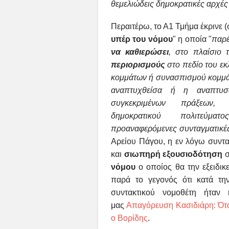
θεμελιώδεις
δημοκρατικές αρχές 
Περαιτέρω, το Α1 Τμήμα έκρινε (σε
υπέρ του νόμου
" η οποία "
παρέ
να καθιερώσει
, στο πλαίσιο
περιορισμούς
στο πεδίο του εκ
κομμάτων ή συνασπισμού κομμ
αναπτυχθείσα ή η
αναπτυ
συγκεκριμένων
πράξεων, 
δημοκρατικού
πολιτεύμ
προαναφερόμενες
συνταγματικέ
Αρείου Πάγου, η εν λόγω συνταγ
και
σιωπηρή εξουσιοδότηση
σ
νόμου
ο οποίος θα την εξειδικ
παρά το γεγονός ότι κατά τη
συντακτικού νομοθέτη ήταν 
μας
Απαγόρευση Κασιδιάρη: Όταν
ο Βορίδης
.