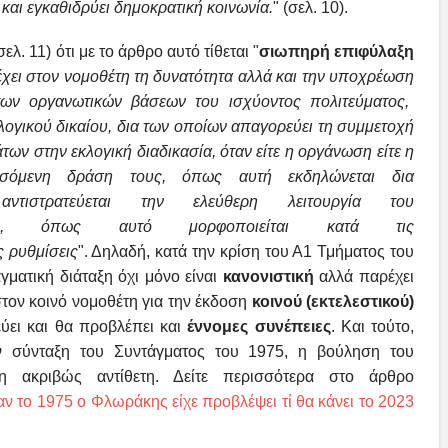
και εγκαθιδρύει δημοκρατική κοινωνία.
" (σελ. 10).
λ. 11) ότι με το άρθρο αυτό τίθεται "
σιωπηρή
επιφύλαξη
χει στον νομοθέτη τη δυνατότητα αλλά και
την υποχρέωση
 των οργανωτικών βάσεων του
ισχύοντος πολιτεύματος,
λογικού δικαίου, δια
των οποίων απαγορεύει τη συμμετοχή
άτων
στην εκλογική διαδικασία, όταν είτε η οργάνωση είτε η
σσόμενη δράση τους, όπως αυτή εκδηλώνεται δια
αντιστρατεύεται την ελεύθερη λειτουργία του
ατος, όπως
αυτό μορφοποιείται κατά τις
ς ρυθμίσεις
". Δηλαδή, κατά την κρίση του Α1 Τμήματος του
ματική διάταξη όχι μόνο είναι
κανονιστική
αλλά παρέχει
τον κοινό νομοθέτη για την έκδοση
κοινού (εκτελεστικού)
εύει και θα προβλέπει και
έννομες συνέπειες
. Και τούτο,
ν σύνταξη του Συντάγματος του 1975, η βούληση του
η ακριβώς αντίθετη. Δείτε περισσότερα στο άρθρο
 το 1975 ο Φλωράκης είχε προβλέψει τί θα κάνει το 2023