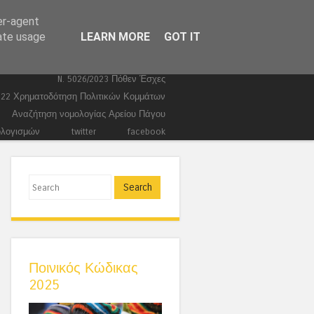
er-agent
Ευρωεκλογές 2024
Stories
rate usage
LEARN MORE
GOT IT
Ποινικά
Τέμπη
Συντάγματα
Κώδικας Ποινικής Δικονομίας 2026
N. 5026/2023 Πόθεν Έσχες
022 Χρηματοδότηση Πολιτικών Κομμάτων
Αναζήτηση νομολογίας Αρείου Πάγου
ολογισμών
twitter
facebook
Search
Ποινικός Κώδικας
2025