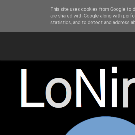
This site uses cookies from Google to de
LoNinja.gr
are shared with Google along with perfo
statistics, and to detect and address a