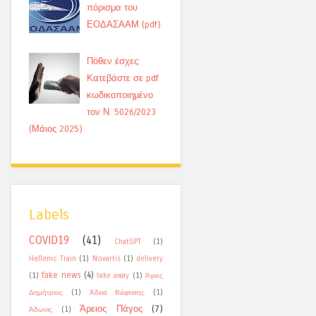
πόρισμα του
ΕΟΔΑΣΑΑΜ (pdf)
Πόθεν έσχες:
Κατεβάστε σε pdf
κωδικοποιημένο
τον Ν. 5026/2023
(Μάιος 2025)
Labels
COVID19
(41)
ChatGPT
(1)
Hellenic Train
(1)
Novartis
(1)
delivery
fake news
(4)
(1)
take away
(1)
Άγιος
Δημήτριος
(1)
Άδεια Βάφτισης
(1)
Άρειος Πάγος
(7)
Άδωνις
(1)