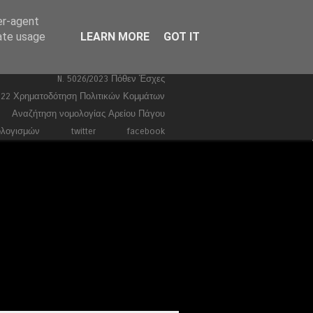
er-agent
Ευρωεκλογές 2024
Stories
rate usage
LEARN MORE
GOT IT
Ποινικά
Τέμπη
Συντάγματα
Κώδικας Ποινικής Δικονομίας 2026
N. 5026/2023 Πόθεν Έσχες
022 Χρηματοδότηση Πολιτικών Κομμάτων
Αναζήτηση νομολογίας Αρείου Πάγου
ολογισμών
twitter
facebook