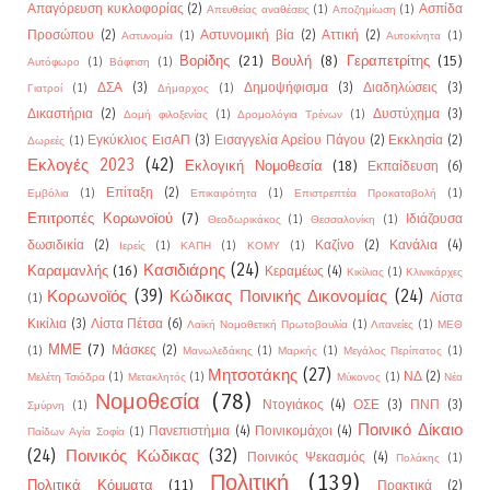
Απαγόρευση κυκλοφορίας
(2)
Ασπίδα
Απευθείας αναθέσεις
(1)
Αποζημίωση
(1)
Προσώπου
(2)
Αστυνομική βία
(2)
Αττική
(2)
Αστυνομία
(1)
Αυτοκίνητα
(1)
Βορίδης
(21)
Βουλή
(8)
Γεραπετρίτης
(15)
Αυτόφωρο
(1)
Βάφτιση
(1)
ΔΣΑ
(3)
Δημοψήφισμα
(3)
Διαδηλώσεις
(3)
Γιατροί
(1)
Δήμαρχος
(1)
Δικαστήρια
(2)
Δυστύχημα
(3)
Δομή φιλοξενίας
(1)
Δρομολόγια Τρένων
(1)
Εγκύκλιος ΕισΑΠ
(3)
Εισαγγελία Αρείου Πάγου
(2)
Εκκλησία
(2)
Δωρεές
(1)
Εκλογές 2023
(42)
Εκλογική Νομοθεσία
(18)
Εκπαίδευση
(6)
Επίταξη
(2)
Εμβόλια
(1)
Επικαιρότητα
(1)
Επιστρεπτέα Προκαταβολή
(1)
Επιτροπές Κορωνοϊού
(7)
Ιδιάζουσα
Θεοδωρικάκος
(1)
Θεσσαλονίκη
(1)
δωσιδικία
(2)
Καζίνο
(2)
Κανάλια
(4)
Ιερείς
(1)
ΚΑΠΗ
(1)
ΚΟΜΥ
(1)
Κασιδιάρης
(24)
Καραμανλής
(16)
Κεραμέως
(4)
Κικίλιας
(1)
Κλινικάρχες
Κορωνοϊός
(39)
Κώδικας Ποινικής Δικονομίας
(24)
Λίστα
(1)
Κικίλια
(3)
Λίστα Πέτσα
(6)
Λαϊκή Νομοθετική Πρωτοβουλία
(1)
Λιτανείες
(1)
ΜΕΘ
ΜΜΕ
(7)
Μάσκες
(2)
(1)
Μανωλεδάκης
(1)
Μαρκής
(1)
Μεγάλος Περίπατος
(1)
Μητσοτάκης
(27)
ΝΔ
(2)
Μελέτη Τσιόδρα
(1)
Μετακλητός
(1)
Μύκονος
(1)
Νέα
Νομοθεσία
(78)
Ντογιάκος
(4)
ΟΣΕ
(3)
ΠΝΠ
(3)
Σμύρνη
(1)
Ποινικό Δίκαιο
Πανεπιστήμια
(4)
Ποινικομάχοι
(4)
Παίδων Αγία Σοφία
(1)
(24)
Ποινικός Κώδικας
(32)
Ποινικός Ψεκασμός
(4)
Πολάκης
(1)
Πολιτική
(139)
Πολιτικά Κόμματα
(11)
Πρακτικά
(2)