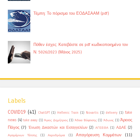
Τέμπη: Το πόρισμα του ΕΟΔΑΣΑΑΜ (pdf)
Πόθεν έσχες: Κατεβάστε σε pdf κωδικοποιημένο τον
Ν. 5026/2023 (Μάιος 2025)
Labels
COVID19
(41)
fake
ChatGPT
(1)
Hellenic Train
(1)
Novartis
(1)
delivery
(1)
Άρειος
news
(4)
take away
(1)
Άγιος Δημήτριος
(1)
Άδεια Βάφτισης
(1)
Άδωνις
(1)
Πάγος
(7)
Ένωση Δικαστών και Εισαγγελέων
(2)
ΑΔΑΕ
(2)
ΑΓΕΕΘΑ
(1)
Απαγόρευση Κομμάτων
(11)
Αγαμέμνων Τάτσης
(1)
Αεροδρόμια
(1)