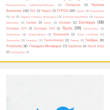
Πρόταση
Πρόσφυγες
(3)
Προτεραιοποίηση ΕμβολιασμώνΦλώρος
(1)
δυσπιστίας
(10)
ΣΥΡΙΖΑ
(20)
ΡΑΣ
(2)
Ράμμος
(3)
Σημαία
(1)
Σκαραμαγκά
(1)
ΣτΕ
(1)
Στέρηση πολιτικών δικαιωμάτων
(1)
Στατιστικά Νομοθεσίας
(1)
Συγνώμη
Σύνταγμα
(58)
Σχολεία
(5)
Σύλληψη
(2)
Μητσοτάκη
(1)
Σχόλιο
(1)
Τέμπη
(59)
Σύνταγμα 1975
(3)
Σύνταγμα 2019
(2)
Τατσόπουλος
(1)
Τηλεεργασία
(2)
Τηλεδιοίκηση
(1)
Τηλεεκπαίδευση
(1)
Τοπικό Lockdown
(1)
Τσιόδρας
(8)
Τροποποιήσεις
(2)
Τουλουπάκη
(1)
Τουρισμός
(1)
Τσιάρας
(1)
Υποκλοπές
(8)
Υπουργείο Μεταφορών
(7)
Χαρδαλιάς
(4)
Χρυσή Αυγή
(2)
Χρυσοχοίδης
(1)