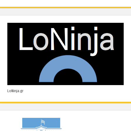
LoNinja.gr