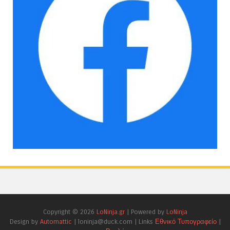
Copyright ©
2026
LoNinja.gr
| Powered by
LoNinja
Design by
Automattic
| loninja@duck.com | Links
Εθνικό Τυπογραφείο
|