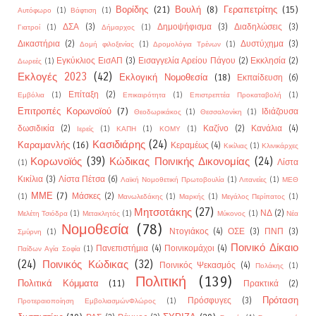
Βορίδης
(21)
Βουλή
(8)
Γεραπετρίτης
(15)
Αυτόφωρο
(1)
Βάφτιση
(1)
ΔΣΑ
(3)
Δημοψήφισμα
(3)
Διαδηλώσεις
(3)
Γιατροί
(1)
Δήμαρχος
(1)
Δικαστήρια
(2)
Δυστύχημα
(3)
Δομή φιλοξενίας
(1)
Δρομολόγια Τρένων
(1)
Εγκύκλιος ΕισΑΠ
(3)
Εισαγγελία Αρείου Πάγου
(2)
Εκκλησία
(2)
Δωρεές
(1)
Εκλογές 2023
(42)
Εκλογική Νομοθεσία
(18)
Εκπαίδευση
(6)
Επίταξη
(2)
Εμβόλια
(1)
Επικαιρότητα
(1)
Επιστρεπτέα Προκαταβολή
(1)
Επιτροπές Κορωνοϊού
(7)
Ιδιάζουσα
Θεοδωρικάκος
(1)
Θεσσαλονίκη
(1)
δωσιδικία
(2)
Καζίνο
(2)
Κανάλια
(4)
Ιερείς
(1)
ΚΑΠΗ
(1)
ΚΟΜΥ
(1)
Κασιδιάρης
(24)
Καραμανλής
(16)
Κεραμέως
(4)
Κικίλιας
(1)
Κλινικάρχες
Κορωνοϊός
(39)
Κώδικας Ποινικής Δικονομίας
(24)
Λίστα
(1)
Κικίλια
(3)
Λίστα Πέτσα
(6)
Λαϊκή Νομοθετική Πρωτοβουλία
(1)
Λιτανείες
(1)
ΜΕΘ
ΜΜΕ
(7)
Μάσκες
(2)
(1)
Μανωλεδάκης
(1)
Μαρκής
(1)
Μεγάλος Περίπατος
(1)
Μητσοτάκης
(27)
ΝΔ
(2)
Μελέτη Τσιόδρα
(1)
Μετακλητός
(1)
Μύκονος
(1)
Νέα
Νομοθεσία
(78)
Ντογιάκος
(4)
ΟΣΕ
(3)
ΠΝΠ
(3)
Σμύρνη
(1)
Ποινικό Δίκαιο
Πανεπιστήμια
(4)
Ποινικομάχοι
(4)
Παίδων Αγία Σοφία
(1)
(24)
Ποινικός Κώδικας
(32)
Ποινικός Ψεκασμός
(4)
Πολάκης
(1)
Πολιτική
(139)
Πολιτικά Κόμματα
(11)
Πρακτικά
(2)
Πρόταση
Πρόσφυγες
(3)
Προτεραιοποίηση ΕμβολιασμώνΦλώρος
(1)