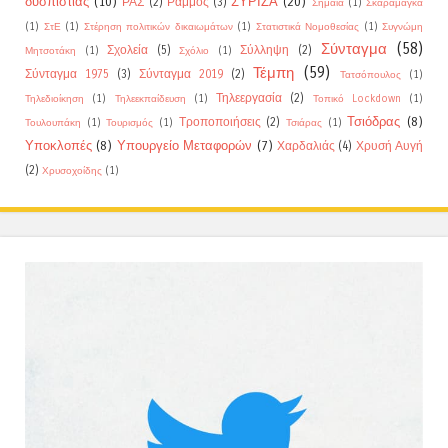
δυσπιστίας
(10)
ΣΥΡΙΖΑ
(20)
ΡΑΣ
(2)
Ράμμος
(3)
Σημαία
(1)
Σκαραμαγκά
(1)
ΣτΕ
(1)
Στέρηση πολιτικών δικαιωμάτων
(1)
Στατιστικά Νομοθεσίας
(1)
Συγνώμη
Σύνταγμα
(58)
Σχολεία
(5)
Σύλληψη
(2)
Μητσοτάκη
(1)
Σχόλιο
(1)
Τέμπη
(59)
Σύνταγμα 1975
(3)
Σύνταγμα 2019
(2)
Τατσόπουλος
(1)
Τηλεεργασία
(2)
Τηλεδιοίκηση
(1)
Τηλεεκπαίδευση
(1)
Τοπικό Lockdown
(1)
Τσιόδρας
(8)
Τροποποιήσεις
(2)
Τουλουπάκη
(1)
Τουρισμός
(1)
Τσιάρας
(1)
Υποκλοπές
(8)
Υπουργείο Μεταφορών
(7)
Χαρδαλιάς
(4)
Χρυσή Αυγή
(2)
Χρυσοχοίδης
(1)