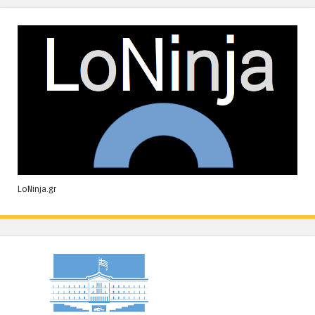
LoNinja.gr