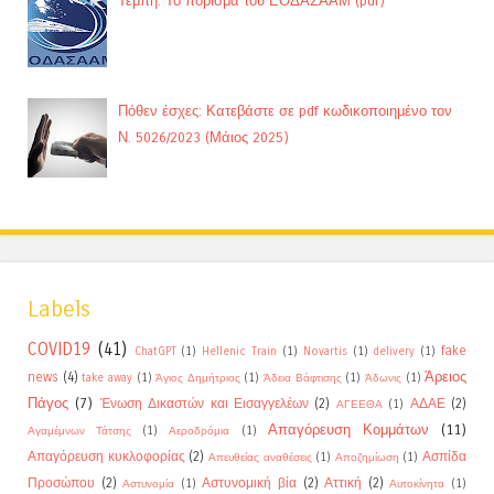
Τέμπη: Το πόρισμα του ΕΟΔΑΣΑΑΜ (pdf)
Πόθεν έσχες: Κατεβάστε σε pdf κωδικοποιημένο τον
Ν. 5026/2023 (Μάιος 2025)
Labels
COVID19
(41)
fake
ChatGPT
(1)
Hellenic Train
(1)
Novartis
(1)
delivery
(1)
Άρειος
news
(4)
take away
(1)
Άγιος Δημήτριος
(1)
Άδεια Βάφτισης
(1)
Άδωνις
(1)
Πάγος
(7)
Ένωση Δικαστών και Εισαγγελέων
(2)
ΑΔΑΕ
(2)
ΑΓΕΕΘΑ
(1)
Απαγόρευση Κομμάτων
(11)
Αγαμέμνων Τάτσης
(1)
Αεροδρόμια
(1)
Απαγόρευση κυκλοφορίας
(2)
Ασπίδα
Απευθείας αναθέσεις
(1)
Αποζημίωση
(1)
Προσώπου
(2)
Αστυνομική βία
(2)
Αττική
(2)
Αστυνομία
(1)
Αυτοκίνητα
(1)