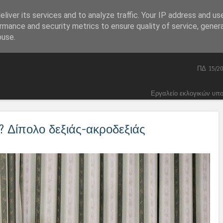
liver its services and to analyze traffic. Your IP address and us
Skip to content
Home
Πολιτική
Menu
rmance and security metrics to ensure quality of service, gene
Συνταγματικά
buse.
Ποινικός Κώδικας 2026
ΠΔ 15/2
Εργαλείο εκλογικών υπ
? Δίπολο δεξιάς-ακροδεξιάς