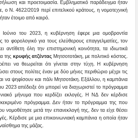
οσήλωση και προετοιμασία. Εμβληματικό παράδειγμα ήταν
ε,
ο Ν. 4622/2019 περί επιτελικού κράτους
, η νομοτεχνική
 ήταν έτοιμο από καιρό.
ν Ιούνιο του 2023, η κυβέρνηση έφερε μια ομοβροντία
το φορολογικό για τους ελεύθερους επαγγελματίες, τον
ι αντίθετη όλη την επιστημονική κοινότητα, τα ιδιωτικά
τα της
κρυφής ατζέντας
Μητσοτοτάκη,
με πολιτικό κόστος
.
πει να θεωρείται ότι γίνεται στην τύχη. Η κυβέρνηση
σει στους πολίτες έναν με δύο μήνες περιθώριο μέχρι τις
και να ψηφίσουν και πάλι Μητσοτάκη. Εξάλλου, η
καμπάνια
του 2023 απέδειξε ότι μπορεί να διαχωριστεί το πρόγραμμα
νιακό μήνυμα που κερδίζει εκλογές. Η ΝΔ δεν κέρδισε
γκεκριμένο πρόγραμμα. Δεν ήταν το πρόγραμμα της που
ου νομοθέτησε μετά την επανεκλογή της, δεν τα είχε θέσει
ογές. Κέρδισε με μια επικοινωνιακή καμπάνια η οποία ήταν
υναίσθημα της μάζας.