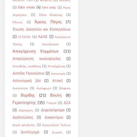
Hellenic Train
(1)
Novartis
(1)
delivery
fake news
(4)
(1)
take away
(1)
Άγιος
Δημήτριος
(1)
Άδεια Βάφτισης
(1)
Άρειος Πάγος
(7)
Άδωνις
(1)
Ένωση Δικαστών και Εισαγγελέων
(2)
ΑΔΑΕ
(2)
ΑΓΕΕΘΑ
(1)
Αγαμέμνων
Τάτσης
(1)
Αεροδρόμια
(1)
Απαγόρευση Κομμάτων
(11)
Απαγόρευση κυκλοφορίας
(2)
Απευθείας αναθέσεις
(1)
Αποζημίωση
(1)
Ασπίδα Προσώπου
(2)
Αστυνομία
(1)
Αστυνομική βία
(2)
Αττική
(2)
Αυτοκίνητα
(1)
Αυτόφωρο
(1)
Βάφτιση
Βορίδης
(21)
Βουλή
(8)
(1)
Γεραπετρίτης
(15)
ΔΣΑ
Γιατροί
(1)
(3)
Δημοψήφισμα
(3)
Δήμαρχος
(1)
Διαδηλώσεις
(3)
Δικαστήρια
(2)
Δομή φιλοξενίας
(1)
Δρομολόγια Τρένων
Δυστύχημα
(3)
(1)
Δωρεές
(1)