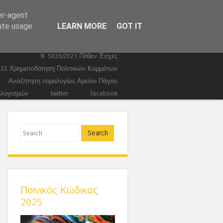
er-agent
Ευρωεκλογές 2024
Stories
rate usage
LEARN MORE
GOT IT
Ποινικά
Τέμπη
Συντάγματα
Κώδικας Ποινικής Δικονομίας 2026
N. 5026/2023 Πόθεν Έσχες
022 Χρηματοδότηση Πολιτικών Κομμάτων
Αναζήτηση νομολογίας Αρείου Πάγου
ολογισμών
twitter
facebook
Search
Ποινικός Κώδικας
2025