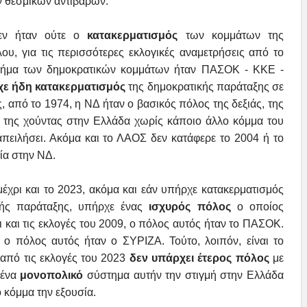
 θεσμικών αντιβάρων.
δεν ήταν ούτε ο
κατακερματισμός
των κομμάτων της
ου, για τις περισσότερες εκλογικές αναμετρήσεις από το
 σχήμα των δημοκρατικών κομμάτων ήταν ΠΑΣΟΚ - ΚΚΕ -
χε ήδη
κατακερματισμός
της δημοκρατικής παράταξης σε
, από το 1974, η ΝΔ ήταν ο βασικός πόλος της δεξιάς, της
 της χούντας στην Ελλάδα χωρίς κάποιο άλλο κόμμα του
απειλήσει. Ακόμα και το ΛΑΟΣ δεν κατάφερε το 2004 ή το
μία στην ΝΔ.
 μέχρι και το 2023, ακόμα και εάν υπήρχε κατακερματισμός
ής παράταξης, υπήρχε ένας
ισχυρός πόλος
ο οποίος
ι και τις εκλογές του 2009, ο πόλος αυτός ήταν το ΠΑΣΟΚ.
ο πόλος αυτός ήταν ο ΣΥΡΙΖΑ. Τούτο, λοιπόν, είναι το
από τις εκλογές του 2023
δεν υπάρχει έτερος πόλος
με
 ένα
μονοπολικό
σύστημα αυτήν την στιγμή στην Ελλάδα
ο κόμμα την εξουσία.