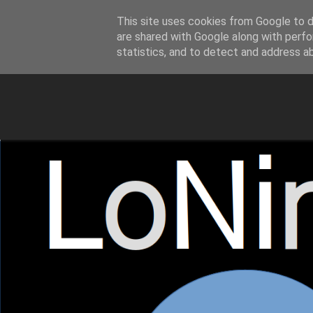
This site uses cookies from Google to de
LoNinja.gr
are shared with Google along with perfo
statistics, and to detect and address a