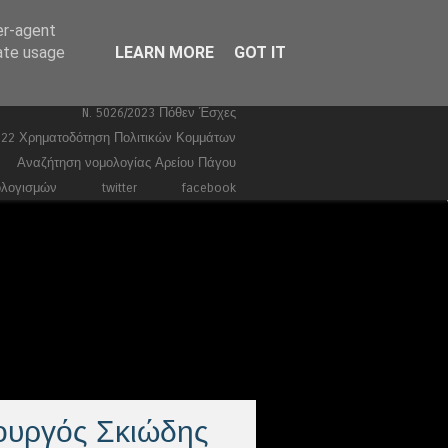
er-agent
Ευρωεκλογές 2024
Stories
rate usage
LEARN MORE
GOT IT
Ποινικά
Τέμπη
Συντάγματα
Κώδικας Ποινικής Δικονομίας 2026
N. 5026/2023 Πόθεν Έσχες
022 Χρηματοδότηση Πολιτικών Κομμάτων
Αναζήτηση νομολογίας Αρείου Πάγου
ολογισμών
twitter
facebook
αν ο Μητσοτάκης
οπτεία της
ης μεταναστών,
ντονιστή