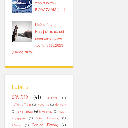
πόρισμα του
ΕΟΔΑΣΑΑΜ (pdf)
Πόθεν έσχες:
Κατεβάστε σε pdf
κωδικοποιημένο
τον Ν. 5026/2023
(Μάιος 2025)
Labels
COVID19
(41)
ChatGPT
(1)
Hellenic Train
(1)
Novartis
(1)
delivery
fake news
(4)
(1)
take away
(1)
Άγιος
Δημήτριος
(1)
Άδεια Βάφτισης
(1)
Άρειος Πάγος
(7)
Άδωνις
(1)