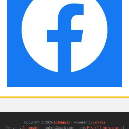
Copyright ©
2026
LoNinja.gr
| Powered by
LoNinja
Design by
Automattic
| loninja@duck.com | Links
Εθνικό Τυπογραφείο
|