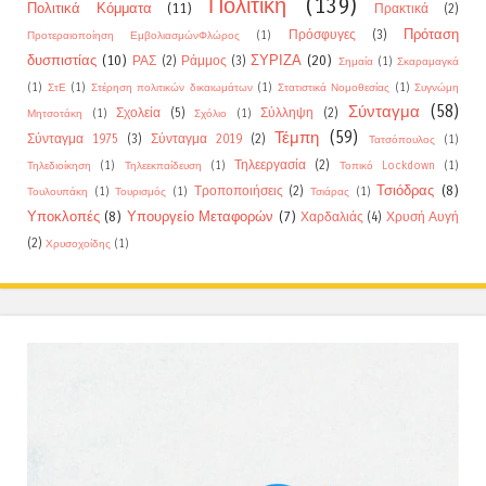
Πολιτική
(139)
Πολιτικά Κόμματα
(11)
Πρακτικά
(2)
Πρόταση
Πρόσφυγες
(3)
Προτεραιοποίηση ΕμβολιασμώνΦλώρος
(1)
δυσπιστίας
(10)
ΣΥΡΙΖΑ
(20)
ΡΑΣ
(2)
Ράμμος
(3)
Σημαία
(1)
Σκαραμαγκά
(1)
ΣτΕ
(1)
Στέρηση πολιτικών δικαιωμάτων
(1)
Στατιστικά Νομοθεσίας
(1)
Συγνώμη
Σύνταγμα
(58)
Σχολεία
(5)
Σύλληψη
(2)
Μητσοτάκη
(1)
Σχόλιο
(1)
Τέμπη
(59)
Σύνταγμα 1975
(3)
Σύνταγμα 2019
(2)
Τατσόπουλος
(1)
Τηλεεργασία
(2)
Τηλεδιοίκηση
(1)
Τηλεεκπαίδευση
(1)
Τοπικό Lockdown
(1)
Τσιόδρας
(8)
Τροποποιήσεις
(2)
Τουλουπάκη
(1)
Τουρισμός
(1)
Τσιάρας
(1)
Υποκλοπές
(8)
Υπουργείο Μεταφορών
(7)
Χαρδαλιάς
(4)
Χρυσή Αυγή
(2)
Χρυσοχοίδης
(1)