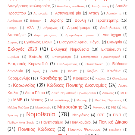
Απαγόρευση κυκλοφορίας
(2)
Ασπίδα
Απευθείας αναθέσεις
(1)
Αποζημίωση
(1)
Προσώπου
(2)
Αστυνομική βία
(2)
Αττική
(2)
Αστυνομία
(1)
Αυτοκίνητα
(1)
Βορίδης
(21)
Βουλή
(8)
Γεραπετρίτης
(15)
Αυτόφωρο
(1)
Βάφτιση
(1)
ΔΣΑ
(3)
Δημοψήφισμα
(3)
Διαδηλώσεις
(3)
Γιατροί
(1)
Δήμαρχος
(1)
Δικαστήρια
(2)
Δυστύχημα
(3)
Δομή φιλοξενίας
(1)
Δρομολόγια Τρένων
(1)
Εγκύκλιος ΕισΑΠ
(3)
Εισαγγελία Αρείου Πάγου
(2)
Εκκλησία
(2)
Δωρεές
(1)
Εκλογές 2023
(42)
Εκλογική Νομοθεσία
(18)
Εκπαίδευση
(6)
Επίταξη
(2)
Εμβόλια
(1)
Επικαιρότητα
(1)
Επιστρεπτέα Προκαταβολή
(1)
Επιτροπές Κορωνοϊού
(7)
Ιδιάζουσα
Θεοδωρικάκος
(1)
Θεσσαλονίκη
(1)
δωσιδικία
(2)
Καζίνο
(2)
Κανάλια
(4)
Ιερείς
(1)
ΚΑΠΗ
(1)
ΚΟΜΥ
(1)
Κασιδιάρης
(24)
Καραμανλής
(16)
Κεραμέως
(4)
Κικίλιας
(1)
Κλινικάρχες
Κορωνοϊός
(39)
Κώδικας Ποινικής Δικονομίας
(24)
Λίστα
(1)
Κικίλια
(3)
Λίστα Πέτσα
(6)
Λαϊκή Νομοθετική Πρωτοβουλία
(1)
Λιτανείες
(1)
ΜΕΘ
ΜΜΕ
(7)
Μάσκες
(2)
(1)
Μανωλεδάκης
(1)
Μαρκής
(1)
Μεγάλος Περίπατος
(1)
Μητσοτάκης
(27)
ΝΔ
(2)
Μελέτη Τσιόδρα
(1)
Μετακλητός
(1)
Μύκονος
(1)
Νέα
Νομοθεσία
(78)
Ντογιάκος
(4)
ΟΣΕ
(3)
ΠΝΠ
(3)
Σμύρνη
(1)
Ποινικό Δίκαιο
Πανεπιστήμια
(4)
Ποινικομάχοι
(4)
Παίδων Αγία Σοφία
(1)
(24)
Ποινικός Κώδικας
(32)
Ποινικός Ψεκασμός
(4)
Πολάκης
(1)