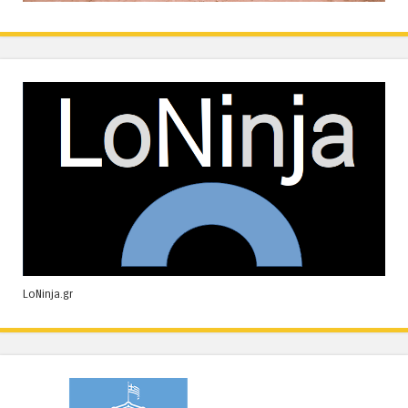
LoNinja.gr