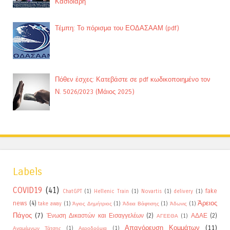
Κασιδιάρη
Τέμπη: Το πόρισμα του ΕΟΔΑΣΑΑΜ (pdf)
Πόθεν έσχες: Κατεβάστε σε pdf κωδικοποιημένο τον
Ν. 5026/2023 (Μάιος 2025)
Labels
COVID19
(41)
fake
ChatGPT
(1)
Hellenic Train
(1)
Novartis
(1)
delivery
(1)
Άρειος
news
(4)
take away
(1)
Άγιος Δημήτριος
(1)
Άδεια Βάφτισης
(1)
Άδωνις
(1)
Πάγος
(7)
Ένωση Δικαστών και Εισαγγελέων
(2)
ΑΔΑΕ
(2)
ΑΓΕΕΘΑ
(1)
Απαγόρευση Κομμάτων
(11)
Αγαμέμνων Τάτσης
(1)
Αεροδρόμια
(1)