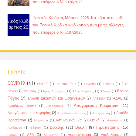
που επέφερε ο Ν. 5326/2026
Ποινικός Κώδικας Μάρτιος 2025: Κατεβάστε σε pdf
τον Ποινικό Κώδικα κωδικοποιημένο με τις αλλαγές
που επέφερε ο Ν. 5187/2025
Labels
COVID19
(41)
fake
ChatGPT
(1)
Hellenic Train
(1)
Novartis
(1)
delivery
(1)
Άρειος
news
(4)
take away
(1)
Άγιος Δημήτριος
(1)
Άδεια Βάφτισης
(1)
Άδωνις
(1)
Πάγος
(7)
Ένωση Δικαστών και Εισαγγελέων
(2)
ΑΔΑΕ
(2)
ΑΓΕΕΘΑ
(1)
Απαγόρευση Κομμάτων
(11)
Αγαμέμνων Τάτσης
(1)
Αεροδρόμια
(1)
Απαγόρευση κυκλοφορίας
(2)
Ασπίδα
Απευθείας αναθέσεις
(1)
Αποζημίωση
(1)
Προσώπου
(2)
Αστυνομική βία
(2)
Αττική
(2)
Αστυνομία
(1)
Αυτοκίνητα
(1)
Βορίδης
(21)
Βουλή
(8)
Γεραπετρίτης
(15)
Αυτόφωρο
(1)
Βάφτιση
(1)
ΔΣΑ
(3)
Δημοψήφισμα
(3)
Διαδηλώσεις
(3)
Γιατροί
(1)
Δήμαρχος
(1)