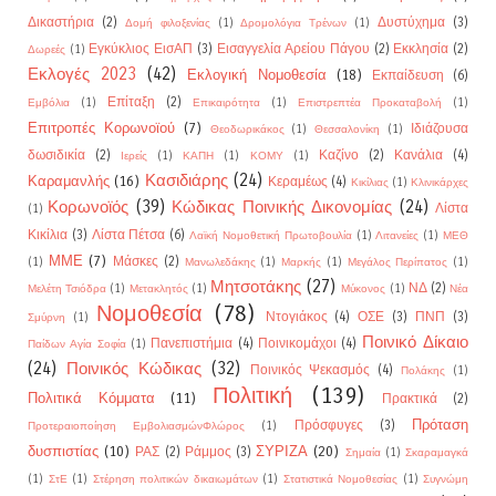
Δικαστήρια
(2)
Δυστύχημα
(3)
Δομή φιλοξενίας
(1)
Δρομολόγια Τρένων
(1)
Εγκύκλιος ΕισΑΠ
(3)
Εισαγγελία Αρείου Πάγου
(2)
Εκκλησία
(2)
Δωρεές
(1)
Εκλογές 2023
(42)
Εκλογική Νομοθεσία
(18)
Εκπαίδευση
(6)
Επίταξη
(2)
Εμβόλια
(1)
Επικαιρότητα
(1)
Επιστρεπτέα Προκαταβολή
(1)
Επιτροπές Κορωνοϊού
(7)
Ιδιάζουσα
Θεοδωρικάκος
(1)
Θεσσαλονίκη
(1)
δωσιδικία
(2)
Καζίνο
(2)
Κανάλια
(4)
Ιερείς
(1)
ΚΑΠΗ
(1)
ΚΟΜΥ
(1)
Κασιδιάρης
(24)
Καραμανλής
(16)
Κεραμέως
(4)
Κικίλιας
(1)
Κλινικάρχες
Κορωνοϊός
(39)
Κώδικας Ποινικής Δικονομίας
(24)
Λίστα
(1)
Κικίλια
(3)
Λίστα Πέτσα
(6)
Λαϊκή Νομοθετική Πρωτοβουλία
(1)
Λιτανείες
(1)
ΜΕΘ
ΜΜΕ
(7)
Μάσκες
(2)
(1)
Μανωλεδάκης
(1)
Μαρκής
(1)
Μεγάλος Περίπατος
(1)
Μητσοτάκης
(27)
ΝΔ
(2)
Μελέτη Τσιόδρα
(1)
Μετακλητός
(1)
Μύκονος
(1)
Νέα
Νομοθεσία
(78)
Ντογιάκος
(4)
ΟΣΕ
(3)
ΠΝΠ
(3)
Σμύρνη
(1)
Ποινικό Δίκαιο
Πανεπιστήμια
(4)
Ποινικομάχοι
(4)
Παίδων Αγία Σοφία
(1)
(24)
Ποινικός Κώδικας
(32)
Ποινικός Ψεκασμός
(4)
Πολάκης
(1)
Πολιτική
(139)
Πολιτικά Κόμματα
(11)
Πρακτικά
(2)
Πρόταση
Πρόσφυγες
(3)
Προτεραιοποίηση ΕμβολιασμώνΦλώρος
(1)
δυσπιστίας
(10)
ΣΥΡΙΖΑ
(20)
ΡΑΣ
(2)
Ράμμος
(3)
Σημαία
(1)
Σκαραμαγκά
(1)
ΣτΕ
(1)
Στέρηση πολιτικών δικαιωμάτων
(1)
Στατιστικά Νομοθεσίας
(1)
Συγνώμη