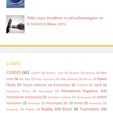
Πόθεν έσχες: Κατεβάστε σε pdf κωδικοποιημένο τον
Ν. 5026/2023 (Μάιος 2025)
Labels
COVID19
(41)
fake
ChatGPT
(1)
Hellenic Train
(1)
Novartis
(1)
delivery
(1)
Άρειος
news
(4)
take away
(1)
Άγιος Δημήτριος
(1)
Άδεια Βάφτισης
(1)
Άδωνις
(1)
Πάγος
(7)
Ένωση Δικαστών και Εισαγγελέων
(2)
ΑΔΑΕ
(2)
ΑΓΕΕΘΑ
(1)
Απαγόρευση Κομμάτων
(11)
Αγαμέμνων Τάτσης
(1)
Αεροδρόμια
(1)
Απαγόρευση κυκλοφορίας
(2)
Ασπίδα
Απευθείας αναθέσεις
(1)
Αποζημίωση
(1)
Προσώπου
(2)
Αστυνομική βία
(2)
Αττική
(2)
Αστυνομία
(1)
Αυτοκίνητα
(1)
Βορίδης
(21)
Βουλή
(8)
Γεραπετρίτης
(15)
Αυτόφωρο
(1)
Βάφτιση
(1)