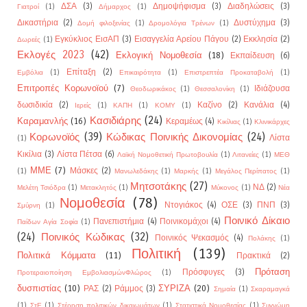
ΔΣΑ
(3)
Δημοψήφισμα
(3)
Διαδηλώσεις
(3)
Γιατροί
(1)
Δήμαρχος
(1)
Δικαστήρια
(2)
Δυστύχημα
(3)
Δομή φιλοξενίας
(1)
Δρομολόγια Τρένων
(1)
Εγκύκλιος ΕισΑΠ
(3)
Εισαγγελία Αρείου Πάγου
(2)
Εκκλησία
(2)
Δωρεές
(1)
Εκλογές 2023
(42)
Εκλογική Νομοθεσία
(18)
Εκπαίδευση
(6)
Επίταξη
(2)
Εμβόλια
(1)
Επικαιρότητα
(1)
Επιστρεπτέα Προκαταβολή
(1)
Επιτροπές Κορωνοϊού
(7)
Ιδιάζουσα
Θεοδωρικάκος
(1)
Θεσσαλονίκη
(1)
δωσιδικία
(2)
Καζίνο
(2)
Κανάλια
(4)
Ιερείς
(1)
ΚΑΠΗ
(1)
ΚΟΜΥ
(1)
Κασιδιάρης
(24)
Καραμανλής
(16)
Κεραμέως
(4)
Κικίλιας
(1)
Κλινικάρχες
Κορωνοϊός
(39)
Κώδικας Ποινικής Δικονομίας
(24)
Λίστα
(1)
Κικίλια
(3)
Λίστα Πέτσα
(6)
Λαϊκή Νομοθετική Πρωτοβουλία
(1)
Λιτανείες
(1)
ΜΕΘ
ΜΜΕ
(7)
Μάσκες
(2)
(1)
Μανωλεδάκης
(1)
Μαρκής
(1)
Μεγάλος Περίπατος
(1)
Μητσοτάκης
(27)
ΝΔ
(2)
Μελέτη Τσιόδρα
(1)
Μετακλητός
(1)
Μύκονος
(1)
Νέα
Νομοθεσία
(78)
Ντογιάκος
(4)
ΟΣΕ
(3)
ΠΝΠ
(3)
Σμύρνη
(1)
Ποινικό Δίκαιο
Πανεπιστήμια
(4)
Ποινικομάχοι
(4)
Παίδων Αγία Σοφία
(1)
(24)
Ποινικός Κώδικας
(32)
Ποινικός Ψεκασμός
(4)
Πολάκης
(1)
Πολιτική
(139)
Πολιτικά Κόμματα
(11)
Πρακτικά
(2)
Πρόταση
Πρόσφυγες
(3)
Προτεραιοποίηση ΕμβολιασμώνΦλώρος
(1)
δυσπιστίας
(10)
ΣΥΡΙΖΑ
(20)
ΡΑΣ
(2)
Ράμμος
(3)
Σημαία
(1)
Σκαραμαγκά
(1)
ΣτΕ
(1)
Στέρηση πολιτικών δικαιωμάτων
(1)
Στατιστικά Νομοθεσίας
(1)
Συγνώμη