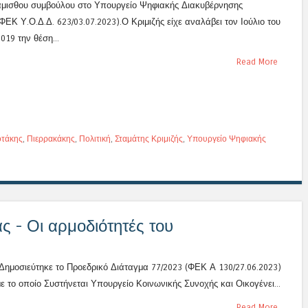
άμισθου συμβούλου στο Υπουργείο Ψηφιακής Διακυβέρνησης
ΦΕΚ Υ.Ο.Δ.Δ. 623/03.07.2023).Ο Κριμιζής είχε αναλάβει τον Ιούλιο του
019 την θέση...
Read More
τάκης
,
Πιερρακάκης
,
Πολιτική
,
Σταμάτης Κριμιζής
,
Υπουργείο Ψηφιακής
ς - Οι αρμοδιότητές του
Δημοσιεύτηκε το Προεδρικό Διάταγμα 77/2023 (ΦΕΚ Α 130/27.06.2023)
με το οποίο Συστήνεται Υπουργείο Κοινωνικής Συνοχής και Οικογένει...
Read More