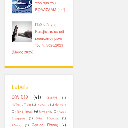
πόρισμα του
ΕΟΔΑΣΑΑΜ (pdf)
Πόθεν έσχες:
Κατεβάστε σε pdf
κωδικοποιημένο
τον Ν. 5026/2023
(Μάιος 2025)
Labels
COVID19
(41)
ChatGPT
(1)
Hellenic Train
(1)
Novartis
(1)
delivery
fake news
(4)
(1)
take away
(1)
Άγιος
Δημήτριος
(1)
Άδεια Βάφτισης
(1)
Άρειος Πάγος
(7)
Άδωνις
(1)