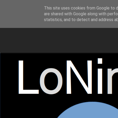
This site uses cookies from Google to de
LoNinja.gr
are shared with Google along with perfo
statistics, and to detect and address a