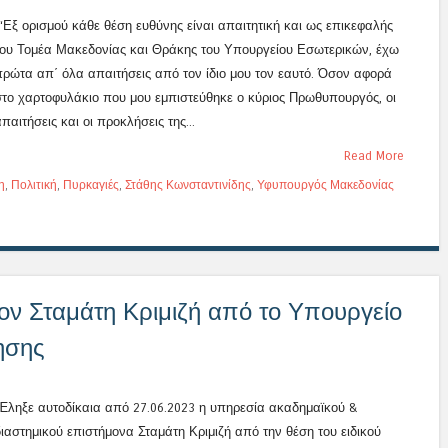
“Εξ ορισμού κάθε θέση ευθύνης είναι απαιτητική και ως επικεφαλής
του Τομέα Μακεδονίας και Θράκης του Υπουργείου Εσωτερικών, έχω
πρώτα απ΄ όλα απαιτήσεις από τον ίδιο μου τον εαυτό. Όσον αφορά
στο χαρτοφυλάκιο που μου εμπιστεύθηκε ο κύριος Πρωθυπουργός, οι
παιτήσεις και οι προκλήσεις της...
Read More
η
,
Πολιτική
,
Πυρκαγιές
,
Στάθης Κωνσταντινίδης
,
Υφυπουργός Μακεδονίας
ον Σταμάτη Κριμιζή από το Υπουργείο
ησης
Έληξε αυτοδίκαια από 27.06.2023 η υπηρεσία ακαδημαϊκού &
διαστημικού επιστήμονα Σταμάτη Κριμιζή από την θέση του ειδικού