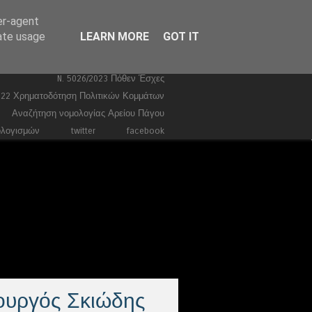
er-agent
Ευρωεκλογές 2024
Stories
rate usage
LEARN MORE
GOT IT
Ποινικά
Τέμπη
Συντάγματα
Κώδικας Ποινικής Δικονομίας 2026
N. 5026/2023 Πόθεν Έσχες
022 Χρηματοδότηση Πολιτικών Κομμάτων
Αναζήτηση νομολογίας Αρείου Πάγου
ολογισμών
twitter
facebook
ουργός Σκιώδης