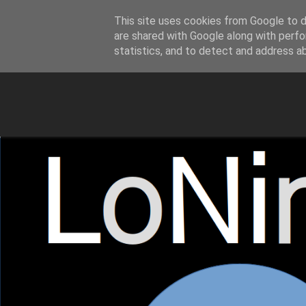
This site uses cookies from Google to de
LoNinja.gr
are shared with Google along with perfo
statistics, and to detect and address a