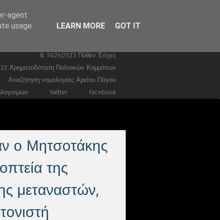
er-agent
Ευρωεκλογές 2024
Stories
rate usage
LEARN MORE
GOT IT
Ποινικά
Τέμπη
Συντάγματα
Κώδικας Ποινικής Δικονομίας 2026
N. 5026/2023 Πόθεν Έσχες
022 Χρηματοδότηση Πολιτικών Κομμάτων
Αναζήτηση νομολογίας Αρείου Πάγου
ολογισμών
twitter
facebook
αν ο Μητσοτάκης
οπτεία της
ης μεταναστών,
ντονιστή