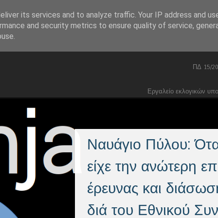
liver its services and to analyze traffic. Your IP address and us
Skip to content
Home
Πολιτική
Menu
rmance and security metrics to ensure quality of service, gene
Συνταγματικά
buse.
Ποινικός Κώδικας 2026
ΠΔ 15/2
Εργαλείο εκλογικών υπ
Ναυάγιο Πύλου: Ότ
είχε την ανώτερη επ
έρευνας και διάσωσ
διά του Εθνικού Συ