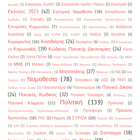
Εγκύκλιος ΕισΑΠ
(3)
Εισαγγελία Αρείου Πάγου
(2)
Εκκλησία
(2)
Δωρεές
(1)
Εκλογές 2023
(42)
Εκλογική Νομοθεσία
(18)
Εκπαίδευση
(6)
Επίταξη
(2)
Εμβόλια
(1)
Επικαιρότητα
(1)
Επιστρεπτέα Προκαταβολή
(1)
Επιτροπές Κορωνοϊού
(7)
Ιδιάζουσα
Θεοδωρικάκος
(1)
Θεσσαλονίκη
(1)
δωσιδικία
(2)
Καζίνο
(2)
Κανάλια
(4)
Ιερείς
(1)
ΚΑΠΗ
(1)
ΚΟΜΥ
(1)
Κασιδιάρης
(24)
Καραμανλής
(16)
Κεραμέως
(4)
Κικίλιας
(1)
Κλινικάρχες
Κορωνοϊός
(39)
Κώδικας Ποινικής Δικονομίας
(24)
Λίστα
(1)
Κικίλια
(3)
Λίστα Πέτσα
(6)
Λαϊκή Νομοθετική Πρωτοβουλία
(1)
Λιτανείες
(1)
ΜΕΘ
ΜΜΕ
(7)
Μάσκες
(2)
(1)
Μανωλεδάκης
(1)
Μαρκής
(1)
Μεγάλος Περίπατος
(1)
Μητσοτάκης
(27)
ΝΔ
(2)
Μελέτη Τσιόδρα
(1)
Μετακλητός
(1)
Μύκονος
(1)
Νέα
Νομοθεσία
(78)
Ντογιάκος
(4)
ΟΣΕ
(3)
ΠΝΠ
(3)
Σμύρνη
(1)
Ποινικό Δίκαιο
Πανεπιστήμια
(4)
Ποινικομάχοι
(4)
Παίδων Αγία Σοφία
(1)
(24)
Ποινικός Κώδικας
(32)
Ποινικός Ψεκασμός
(4)
Πολάκης
(1)
Πολιτική
(139)
Πολιτικά Κόμματα
(11)
Πρακτικά
(2)
Πρόταση
Πρόσφυγες
(3)
Προτεραιοποίηση ΕμβολιασμώνΦλώρος
(1)
δυσπιστίας
(10)
ΣΥΡΙΖΑ
(20)
ΡΑΣ
(2)
Ράμμος
(3)
Σημαία
(1)
Σκαραμαγκά
(1)
ΣτΕ
(1)
Στέρηση πολιτικών δικαιωμάτων
(1)
Στατιστικά Νομοθεσίας
(1)
Συγνώμη
Σύνταγμα
(58)
Σχολεία
(5)
Σύλληψη
(2)
Μητσοτάκη
(1)
Σχόλιο
(1)