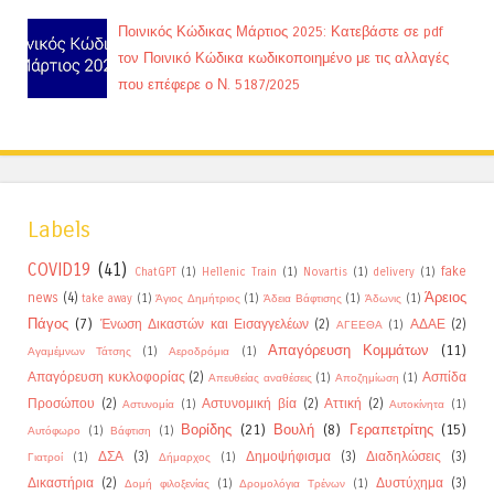
Ποινικός Κώδικας Μάρτιος 2025: Κατεβάστε σε pdf
τον Ποινικό Κώδικα κωδικοποιημένο με τις αλλαγές
που επέφερε ο Ν. 5187/2025
Labels
COVID19
(41)
fake
ChatGPT
(1)
Hellenic Train
(1)
Novartis
(1)
delivery
(1)
Άρειος
news
(4)
take away
(1)
Άγιος Δημήτριος
(1)
Άδεια Βάφτισης
(1)
Άδωνις
(1)
Πάγος
(7)
Ένωση Δικαστών και Εισαγγελέων
(2)
ΑΔΑΕ
(2)
ΑΓΕΕΘΑ
(1)
Απαγόρευση Κομμάτων
(11)
Αγαμέμνων Τάτσης
(1)
Αεροδρόμια
(1)
Απαγόρευση κυκλοφορίας
(2)
Ασπίδα
Απευθείας αναθέσεις
(1)
Αποζημίωση
(1)
Προσώπου
(2)
Αστυνομική βία
(2)
Αττική
(2)
Αστυνομία
(1)
Αυτοκίνητα
(1)
Βορίδης
(21)
Βουλή
(8)
Γεραπετρίτης
(15)
Αυτόφωρο
(1)
Βάφτιση
(1)
ΔΣΑ
(3)
Δημοψήφισμα
(3)
Διαδηλώσεις
(3)
Γιατροί
(1)
Δήμαρχος
(1)
Δικαστήρια
(2)
Δυστύχημα
(3)
Δομή φιλοξενίας
(1)
Δρομολόγια Τρένων
(1)