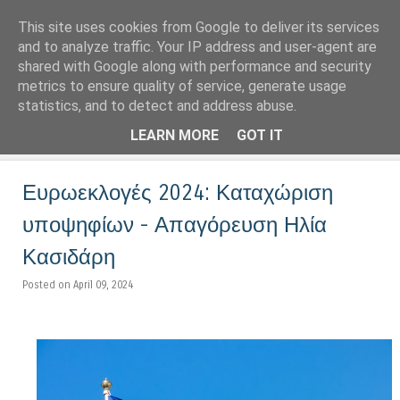
This site uses cookies from Google to deliver its services
LoNinja.gr
and to analyze traffic. Your IP address and user-agent are
shared with Google along with performance and security
metrics to ensure quality of service, generate usage
Menu
statistics, and to detect and address abuse.
Skip to content
LEARN MORE
GOT IT
Ευρωεκλογές 2024: Καταχώριση
υποψηφίων - Απαγόρευση Ηλία
Κασιδάρη
Posted on April 09, 2024