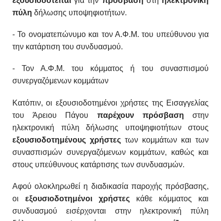
εξουσιοδοτείται
για
την
πρόσβαση
στη
ηλεκτρονική
πύλη
δήλωσης υπο
ψηφιοτήτων.
- Το ονοματεπώνυμο και τον Α.Φ.Μ. του υπεύθυνου
για
την κατάρτιση του συνδυασμού.
- Τον Α.Φ.Μ. του κόμματος ή του συνασπισμού
συνερ
γαζόμενων κομμάτων
Κατόπιν, ο
ι εξουσιοδοτημένοι χρήστες της Εισαγγελίας
του
Άρειου Πάγου
παρέχουν πρόσβαση
στην
ηλεκτρονική πύλη
δήλωσης υποψηφιοτήτων στους
εξουσιοδοτημένους
χρήστες
των κομμάτων και των
συνασπισμών συνερ
γαζόμενων κομμάτων, καθώς και
στους υπεύθυνους
κατάρτισης των συνδυασμών.
Αφού ολοκληρωθεί η διαδικασία παροχής πρόσβασης,
οι
εξουσιοδοτημένοι χρήστες
κάθε κόμματος και
συνδυασμού ει
σέρχονται
στην ηλεκτρονική πύλη