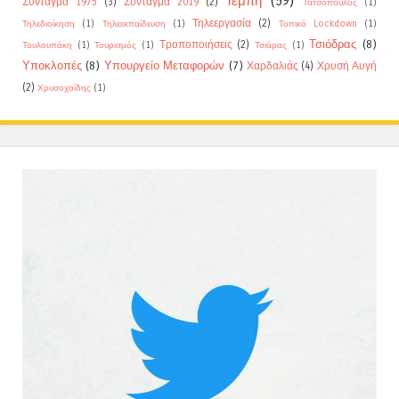
Τέμπη
(59)
Σύνταγμα 1975
(3)
Σύνταγμα 2019
(2)
Τατσόπουλος
(1)
Τηλεεργασία
(2)
Τηλεδιοίκηση
(1)
Τηλεεκπαίδευση
(1)
Τοπικό Lockdown
(1)
Τσιόδρας
(8)
Τροποποιήσεις
(2)
Τουλουπάκη
(1)
Τουρισμός
(1)
Τσιάρας
(1)
Υποκλοπές
(8)
Υπουργείο Μεταφορών
(7)
Χαρδαλιάς
(4)
Χρυσή Αυγή
(2)
Χρυσοχοίδης
(1)