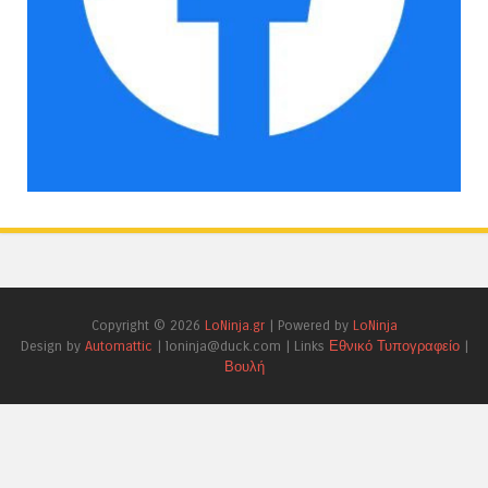
Copyright ©
2026
LoNinja.gr
| Powered by
LoNinja
Design by
Automattic
| loninja@duck.com | Links
Εθνικό Τυπογραφείο
|
Βουλή