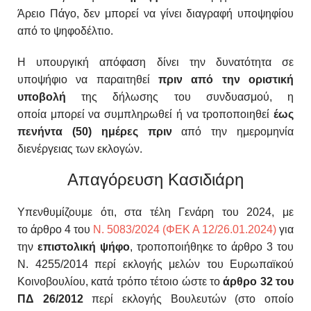
Άρειο Πάγο, δεν μπορεί να γίνει διαγραφή υποψηφίου
από το ψηφοδέλτιο.
Η υπουργική απόφαση δίνει την δυνατότητα σε
υποψήφιο
να παραιτηθεί
πριν από την ορι
στική
υποβολή
της δήλωσης του συνδυασμού, η
οποία
μπορεί να συμπληρωθεί ή να τροποποιηθεί
έως
πενήντα
(50) ημέρες πριν
από την ημερομηνία
διενέργειας των
εκλογών.
Απαγόρευση Κασιδιάρη
Υπενθυμίζουμε ότι, στα τέλη Γενάρη του 2024, με
το
άρθρο 4
του
Ν. 5083/2024 (ΦΕΚ Α 12/26.01.2024)
για
την
επιστολική ψήφο
, τροποποιήθηκε το
άρθρο 3 του
Ν. 4255/2014 περί εκλογής μελών του Ευρωπαϊκού
Κοινοβουλίου, κατά τρόπο τέτοιο ώστε το
άρθρο 32 του
ΠΔ 26/2012
περί εκλογής Βουλευτών (στο οποίο