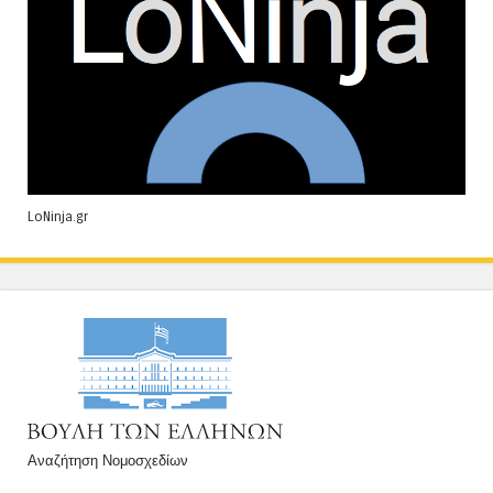
LoNinja.gr
Αναζήτηση Νομοσχεδίων